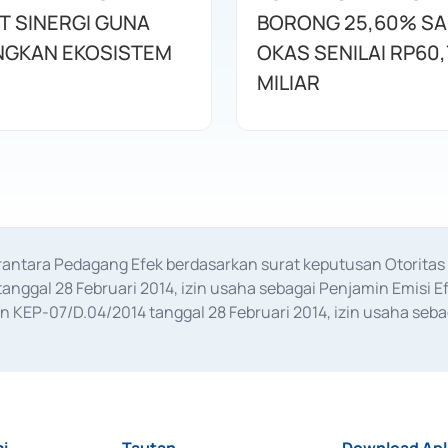
T SINERGI GUNA
BORONG 25,60% S
GKAN EKOSISTEM
OKAS SENILAI RP60,
MILIAR
erantara Pedagang Efek berdasarkan surat keputusan Otorit
anggal 28 Februari 2014, izin usaha sebagai Penjamin Emisi E
KEP-07/D.04/2014 tanggal 28 Februari 2014, izin usaha sebag
rat keputusan Otoritas Jasa Keuangan Nomor S-67/PM.21/2017 t
aan Transaksi Sertifikat Deposito di Pasar Uang yang izinnya d
ansaksi, serta Penatausahaan dan Penyelesaian Transaksi Sur