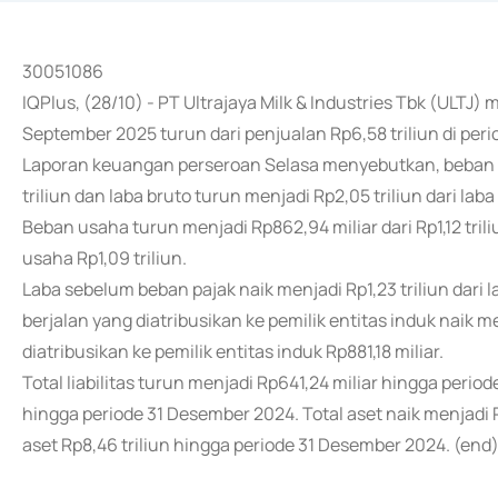
30051086
IQPlus, (28/10) - PT Ultrajaya Milk & Industries Tbk (ULTJ)
September 2025 turun dari penjualan Rp6,58 triliun di pe
Laporan keuangan perseroan Selasa menyebutkan, beban po
triliun dan laba bruto turun menjadi Rp2,05 triliun dari laba 
Beban usaha turun menjadi Rp862,94 miliar dari Rp1,12 triliu
usaha Rp1,09 triliun.
Laba sebelum beban pajak naik menjadi Rp1,23 triliun dari l
berjalan yang diatribusikan ke pemilik entitas induk naik m
diatribusikan ke pemilik entitas induk Rp881,18 miliar.
Total liabilitas turun menjadi Rp641,24 miliar hingga periode
hingga periode 31 Desember 2024. Total aset naik menjadi R
aset Rp8,46 triliun hingga periode 31 Desember 2024. (end