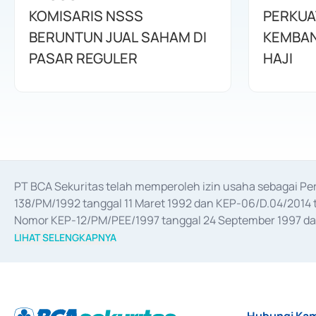
KOMISARIS NSSS
PERKUA
BERUNTUN JUAL SAHAM DI
KEMBAN
PASAR REGULER
HAJI
PT BCA Sekuritas telah memperoleh izin usaha sebagai P
138/PM/1992 tanggal 11 Maret 1992 dan KEP-06/D.04/2014 t
Nomor KEP-12/PM/PEE/1997 tanggal 24 September 1997 dan 
merger, akuisisi, divestasi, dan 
join venture
 berdasarkan su
LIHAT SELENGKAPNYA
dari Bank Indonesia antara lain sebagai Perantara Pelaksan
Bank Indonesia sebagai Lembaga Pendukung Penerbitan, Tr
tahun 2018.