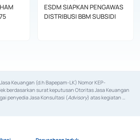
AHAM
ESDM SIAPKAN PENGAWAS
75
DISTRIBUSI BBM SUBSIDI
as Jasa Keuangan (d.h Bapepam-LK) Nomor KEP-
fek berdasarkan surat keputusan Otoritas Jasa Keuangan 
ai penyedia Jasa Konsultasi (
Advisory
) atas kegiatan 
anggal 3 Februari 2017, dan beberapa izin usaha lainnya 
iterbitkan pada tahun 2017 dan izin usaha lainnya dari 
at Berharga Komersial yang izinnya diterbitkan pada 