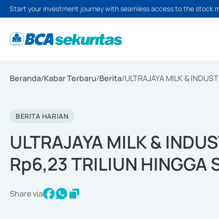
Start your investment journey with seamless access to the stock 
Beranda
/
Kabar Terbaru
/
Berita
/
ULTRAJAYA MILK & INDUST
BERITA HARIAN
ULTRAJAYA MILK & INDU
Rp6,23 TRILIUN HINGGA
Share via