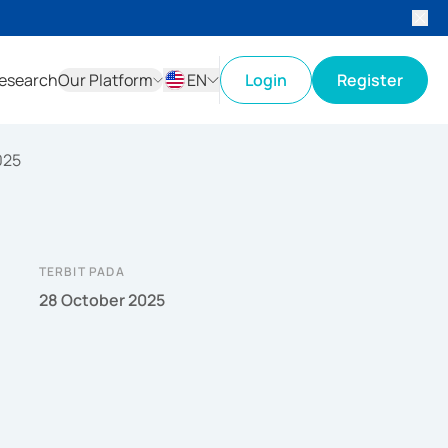
esearch
Our Platform
EN
Login
Register
ID
EN
025
TERBIT PADA
28 October 2025