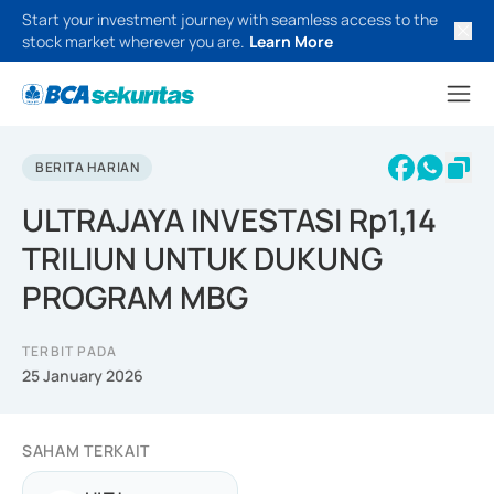
Start your investment journey with seamless access to the
stock market wherever you are.
Learn More
BERITA HARIAN
ULTRAJAYA INVESTASI Rp1,14
TRILIUN UNTUK DUKUNG
PROGRAM MBG
TERBIT PADA
25 January 2026
SAHAM TERKAIT