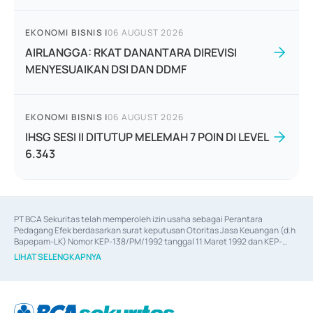
EKONOMI BISNIS
|
06 AUGUST 2026
AIRLANGGA: RKAT DANANTARA DIREVISI
MENYESUAIKAN DSI DAN DDMF
EKONOMI BISNIS
|
06 AUGUST 2026
IHSG SESI II DITUTUP MELEMAH 7 POIN DI LEVEL
6.343
PT BCA Sekuritas telah memperoleh izin usaha sebagai Perantara 
Pedagang Efek berdasarkan surat keputusan Otoritas Jasa Keuangan (d.h 
Bapepam-LK) Nomor KEP-138/PM/1992 tanggal 11 Maret 1992 dan KEP-
06/D.04/2014 tanggal 28 Februari 2014, izin usaha sebagai Penjamin Emisi 
LIHAT SELENGKAPNYA
Efek berdasarkan surat keputusan Otoritas Jasa Keuangan Nomor KEP-
12/PM/PEE/1997 tanggal 24 September 1997 dan KEP-07/D.04/2014 
tanggal 28 Februari 2014, izin usaha sebagai penyedia Jasa Konsultasi 
(
Advisory
) atas kegiatan merger, akuisisi, divestasi, dan 
join venture
berdasarkan surat keputusan Otoritas Jasa Keuangan Nomor S-