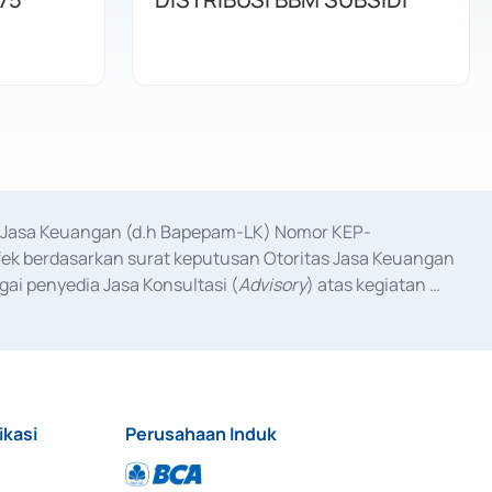
as Jasa Keuangan (d.h Bapepam-LK) Nomor KEP-
fek berdasarkan surat keputusan Otoritas Jasa Keuangan 
ai penyedia Jasa Konsultasi (
Advisory
) atas kegiatan 
anggal 3 Februari 2017, dan beberapa izin usaha lainnya 
iterbitkan pada tahun 2017 dan izin usaha lainnya dari 
at Berharga Komersial yang izinnya diterbitkan pada 
ikasi
Perusahaan Induk