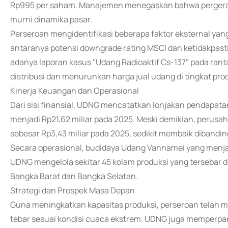
Rp995 per saham. Manajemen menegaskan bahwa pergerak
murni dinamika pasar.
Perseroan mengidentifikasi beberapa faktor eksternal ya
antaranya potensi downgrade rating MSCI dan ketidakpastia
adanya laporan kasus "Udang Radioaktif Cs-137" pada ran
distribusi dan menurunkan harga jual udang di tingkat pro
Kinerja Keuangan dan Operasional
Dari sisi finansial, UDNG mencatatkan lonjakan pendapatan
menjadi Rp21,62 miliar pada 2025. Meski demikian, perus
sebesar Rp3,43 miliar pada 2025, sedikit membaik dibandi
Secara operasional, budidaya Udang Vannamei yang menjadi
UDNG mengelola sekitar 45 kolam produksi yang tersebar di
Bangka Barat dan Bangka Selatan.
Strategi dan Prospek Masa Depan
Guna meningkatkan kapasitas produksi, perseroan telah 
tebar sesuai kondisi cuaca ekstrem. UDNG juga memperpan