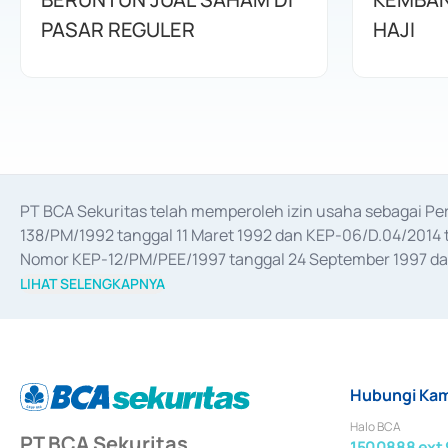
PASAR REGULER
HAJI
PT BCA Sekuritas telah memperoleh izin usaha sebagai P
138/PM/1992 tanggal 11 Maret 1992 dan KEP-06/D.04/2014 t
Nomor KEP-12/PM/PEE/1997 tanggal 24 September 1997 dan 
merger, akuisisi, divestasi, dan 
join venture
 berdasarkan su
LIHAT SELENGKAPNYA
dari Bank Indonesia antara lain sebagai Perantara Pelaksan
Bank Indonesia sebagai Lembaga Pendukung Penerbitan, Tr
tahun 2018.
Hubungi Kam
Halo BCA
PT BCA Sekuritas
1500888 ext 