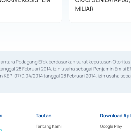
MILIAR
erantara Pedagang Efek berdasarkan surat keputusan Otorit
anggal 28 Februari 2014, izin usaha sebagai Penjamin Emisi E
KEP-07/D.04/2014 tanggal 28 Februari 2014, izin usaha sebag
rat keputusan Otoritas Jasa Keuangan Nomor S-67/PM.21/2017 t
aan Transaksi Sertifikat Deposito di Pasar Uang yang izinnya d
ansaksi, serta Penatausahaan dan Penyelesaian Transaksi Sur
i
Tautan
Download Apl
Tentang Kami
Google Play
9