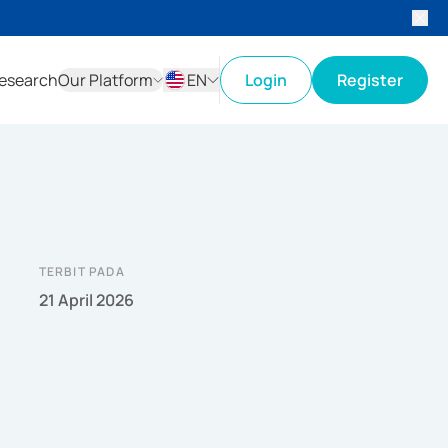
esearch
Our Platform
EN
Login
Register
ID
EN
TERBIT PADA
21 April 2026