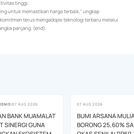
vitas tinggi.
ding untuk memastikan harga terbaik," ungkap
komitmen terus mengadopsi teknologi terbaru melalui
ngka panjang. (end)
ISNIS
|
07 AUG 2026
07 AUG 2026
AN BANK MUAMALAT
BUMI ARSANA MULI
T SINERGI GUNA
BORONG 25,60% S
GKAN EKOSISTEM
OKAS SENILAI RP60,