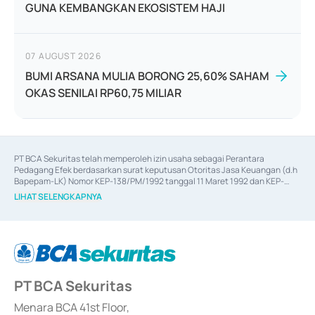
GUNA KEMBANGKAN EKOSISTEM HAJI
07 AUGUST 2026
BUMI ARSANA MULIA BORONG 25,60% SAHAM
OKAS SENILAI RP60,75 MILIAR
PT BCA Sekuritas telah memperoleh izin usaha sebagai Perantara 
Pedagang Efek berdasarkan surat keputusan Otoritas Jasa Keuangan (d.h 
Bapepam-LK) Nomor KEP-138/PM/1992 tanggal 11 Maret 1992 dan KEP-
06/D.04/2014 tanggal 28 Februari 2014, izin usaha sebagai Penjamin Emisi 
LIHAT SELENGKAPNYA
Efek berdasarkan surat keputusan Otoritas Jasa Keuangan Nomor KEP-
12/PM/PEE/1997 tanggal 24 September 1997 dan KEP-07/D.04/2014 
tanggal 28 Februari 2014, izin usaha sebagai penyedia Jasa Konsultasi 
(
Advisory
) atas kegiatan merger, akuisisi, divestasi, dan 
join venture
berdasarkan surat keputusan Otoritas Jasa Keuangan Nomor S-
67/PM.21/2017 tanggal 3 Februari 2017, dan beberapa izin usaha lainnya 
dari Bank Indonesia antara lain sebagai Perantara Pelaksanaan Transaksi 
PT BCA Sekuritas
Sertifikat Deposito di Pasar Uang yang izinnya diterbitkan pada tahun 2017 
dan izin usaha lainnya dari Bank Indonesia sebagai Lembaga Pendukung 
Penerbitan, Transaksi, serta Penatausahaan dan Penyelesaian Transaksi 
Menara BCA 41st Floor,