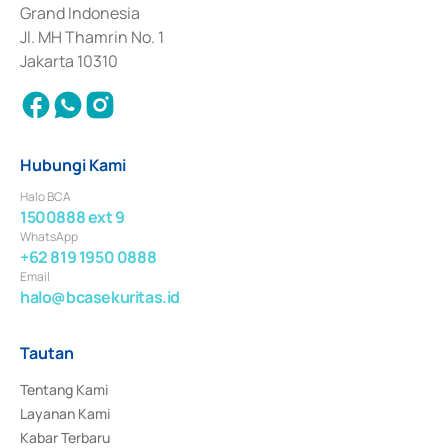
Surat Berharga Komersial yang izinnya diterbitkan pada tahun 2018.
Grand Indonesia
Jl. MH Thamrin No. 1
Jakarta 10310
Hubungi Kami
Halo BCA
1500888 ext 9
WhatsApp
+62 819 1950 0888
Email
halo@bcasekuritas.id
Tautan
Tentang Kami
Layanan Kami
Kabar Terbaru