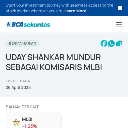
Start your investment journey with seamless access to the
stock market wherever you are.
Learn More
BERITA HARIAN
UDAY SHANKAR MUNDUR
SEBAGAI KOMISARIS MLBI
TERBIT PADA
26 April 2026
SAHAM TERKAIT
MLBI
-
-1.23
%