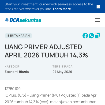
Start your investment journey with seamless access to the
stock market wherever you are.
Learn More
BERITA HARIAN
UANG PRIMER ADJUSTED
APRIL 2026 TUMBUH 14,3%
KATEGORI
TERBIT PADA
Ekonomi Bisnis
07 May 2026
12750109
IQPlus, (8/5) - Uang Primer (M0) Adjusted[1] pada April
2026 tumbuh 14,3% (yoy), melanjutkan pertumbuhan