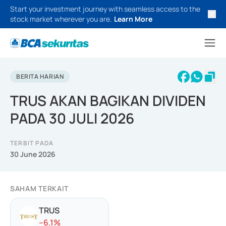
Start your investment journey with seamless access to the
stock market wherever you are.
Learn More
BERITA HARIAN
TRUS AKAN BAGIKAN DIVIDEN
PADA 30 JULI 2026
TERBIT PADA
30 June 2026
SAHAM TERKAIT
TRUS
-
-6.1
%