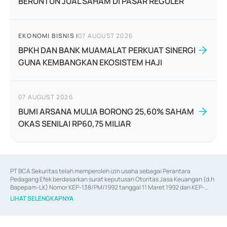
BERUNTUN JUAL SAHAM DI PASAR REGULER
EKONOMI BISNIS
|
07 AUGUST 2026
BPKH DAN BANK MUAMALAT PERKUAT SINERGI
GUNA KEMBANGKAN EKOSISTEM HAJI
07 AUGUST 2026
BUMI ARSANA MULIA BORONG 25,60% SAHAM
OKAS SENILAI RP60,75 MILIAR
PT BCA Sekuritas telah memperoleh izin usaha sebagai Perantara 
Pedagang Efek berdasarkan surat keputusan Otoritas Jasa Keuangan (d.h 
Bapepam-LK) Nomor KEP-138/PM/1992 tanggal 11 Maret 1992 dan KEP-
06/D.04/2014 tanggal 28 Februari 2014, izin usaha sebagai Penjamin Emisi 
LIHAT SELENGKAPNYA
Efek berdasarkan surat keputusan Otoritas Jasa Keuangan Nomor KEP-
12/PM/PEE/1997 tanggal 24 September 1997 dan KEP-07/D.04/2014 
tanggal 28 Februari 2014, izin usaha sebagai penyedia Jasa Konsultasi 