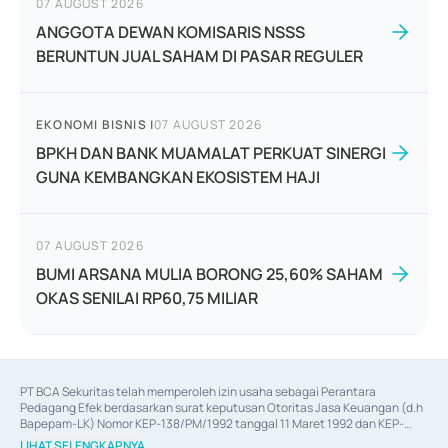
07 AUGUST 2026
ANGGOTA DEWAN KOMISARIS NSSS
BERUNTUN JUAL SAHAM DI PASAR REGULER
EKONOMI BISNIS
|
07 AUGUST 2026
BPKH DAN BANK MUAMALAT PERKUAT SINERGI
GUNA KEMBANGKAN EKOSISTEM HAJI
07 AUGUST 2026
BUMI ARSANA MULIA BORONG 25,60% SAHAM
OKAS SENILAI RP60,75 MILIAR
PT BCA Sekuritas telah memperoleh izin usaha sebagai Perantara 
Pedagang Efek berdasarkan surat keputusan Otoritas Jasa Keuangan (d.h 
Bapepam-LK) Nomor KEP-138/PM/1992 tanggal 11 Maret 1992 dan KEP-
06/D.04/2014 tanggal 28 Februari 2014, izin usaha sebagai Penjamin Emisi 
LIHAT SELENGKAPNYA