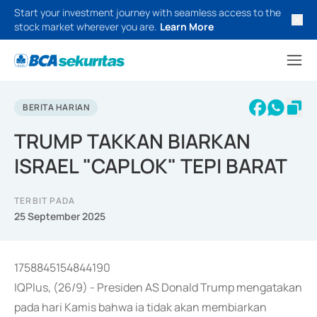
Start your investment journey with seamless access to the
stock market wherever you are.
Learn More
BERITA HARIAN
TRUMP TAKKAN BIARKAN
ISRAEL "CAPLOK" TEPI BARAT
TERBIT PADA
25 September 2025
1758845154844190
IQPlus, (26/9) - Presiden AS Donald Trump mengatakan
pada hari Kamis bahwa ia tidak akan membiarkan