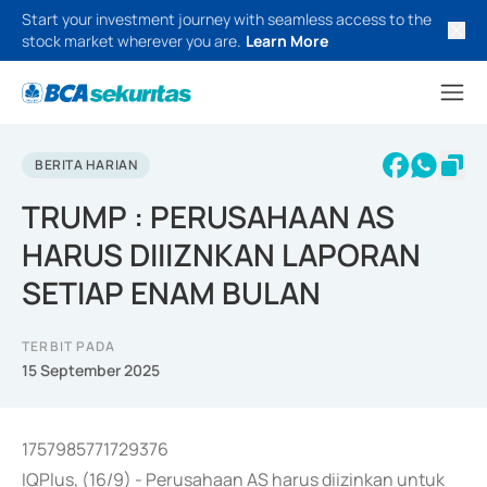
Start your investment journey with seamless access to the
stock market wherever you are.
Learn More
BERITA HARIAN
TRUMP : PERUSAHAAN AS
HARUS DIIIZNKAN LAPORAN
SETIAP ENAM BULAN
TERBIT PADA
15 September 2025
1757985771729376
IQPlus, (16/9) - Perusahaan AS harus diizinkan untuk