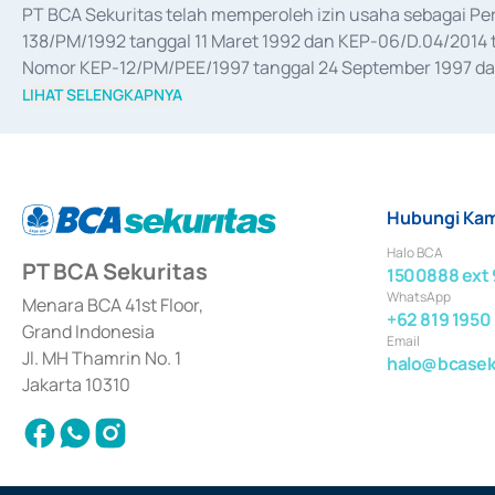
PT BCA Sekuritas telah memperoleh izin usaha sebagai P
138/PM/1992 tanggal 11 Maret 1992 dan KEP-06/D.04/2014 t
Nomor KEP-12/PM/PEE/1997 tanggal 24 September 1997 dan 
merger, akuisisi, divestasi, dan 
join venture
 berdasarkan su
LIHAT SELENGKAPNYA
dari Bank Indonesia antara lain sebagai Perantara Pelaksan
Bank Indonesia sebagai Lembaga Pendukung Penerbitan, Tr
tahun 2018.
Hubungi Kam
Halo BCA
PT BCA Sekuritas
1500888 ext 
WhatsApp
Menara BCA 41st Floor,
+62 819 1950
Grand Indonesia
Email
Jl. MH Thamrin No. 1
halo@bcaseku
Jakarta 10310