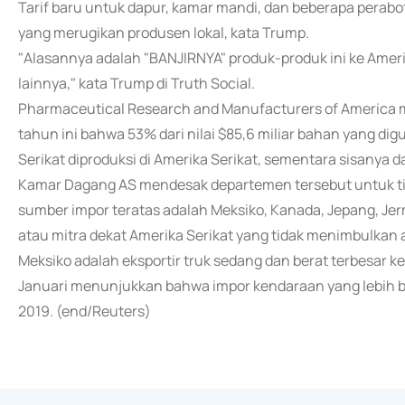
Tarif baru untuk dapur, kamar mandi, dan beberapa perabot
yang merugikan produsen lokal, kata Trump.
"Alasannya adalah "BANJIRNYA" produk-produk ini ke Ameri
lainnya," kata Trump di Truth Social.
Pharmaceutical Research and Manufacturers of America 
tahun ini bahwa 53% dari nilai $85,6 miliar bahan yang d
Serikat diproduksi di Amerika Serikat, sementara sisanya d
Kamar Dagang AS mendesak departemen tersebut untuk tid
sumber impor teratas adalah Meksiko, Kanada, Jepang, Je
atau mitra dekat Amerika Serikat yang tidak menimbulkan
Meksiko adalah eksportir truk sedang dan berat terbesar ke
Januari menunjukkan bahwa impor kendaraan yang lebih besa
2019. (end/Reuters)