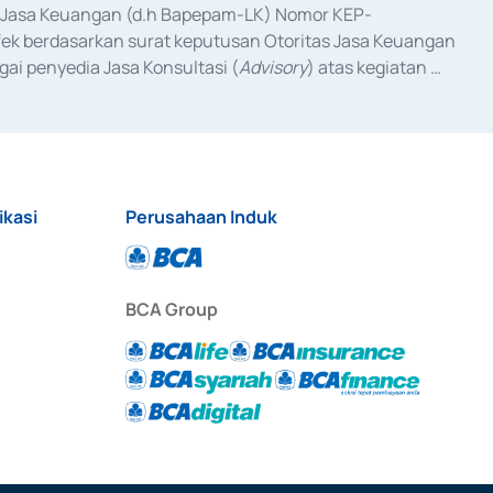
as Jasa Keuangan (d.h Bapepam-LK) Nomor KEP-
fek berdasarkan surat keputusan Otoritas Jasa Keuangan 
ai penyedia Jasa Konsultasi (
Advisory
) atas kegiatan 
anggal 3 Februari 2017, dan beberapa izin usaha lainnya 
iterbitkan pada tahun 2017 dan izin usaha lainnya dari 
at Berharga Komersial yang izinnya diterbitkan pada 
ikasi
Perusahaan Induk
BCA Group