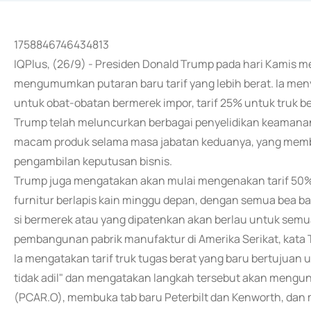
1758846746434813
IQPlus, (26/9) - Presiden Donald Trump pada hari Kamis
mengumumkan putaran baru tarif yang lebih berat. Ia 
untuk obat-obatan bermerek impor, tarif 25% untuk truk ber
Trump telah meluncurkan berbagai penyelidikan keamanan 
macam produk selama masa jabatan keduanya, yang memb
pengambilan keputusan bisnis.
Trump juga mengatakan akan mulai mengenakan tarif 50% 
furnitur berlapis kain minggu depan, dengan semua bea bar
si bermerek atau yang dipatenkan akan berlau untuk semu
pembangunan pabrik manufaktur di Amerika Serikat, kata
Ia mengatakan tarif truk tugas berat yang baru bertujuan 
tidak adil" dan mengatakan langkah tersebut akan mengu
(PCAR.O), membuka tab baru Peterbilt dan Kenworth, dan mi