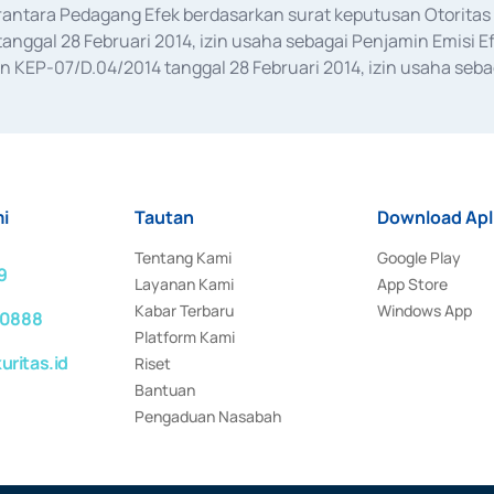
erantara Pedagang Efek berdasarkan surat keputusan Otorit
anggal 28 Februari 2014, izin usaha sebagai Penjamin Emisi E
KEP-07/D.04/2014 tanggal 28 Februari 2014, izin usaha sebag
rat keputusan Otoritas Jasa Keuangan Nomor S-67/PM.21/2017 t
aan Transaksi Sertifikat Deposito di Pasar Uang yang izinnya d
ansaksi, serta Penatausahaan dan Penyelesaian Transaksi Sur
i
Tautan
Download Apl
Tentang Kami
Google Play
9
Layanan Kami
App Store
Kabar Terbaru
Windows App
 0888
Platform Kami
ritas.id
Riset
Bantuan
Pengaduan Nasabah