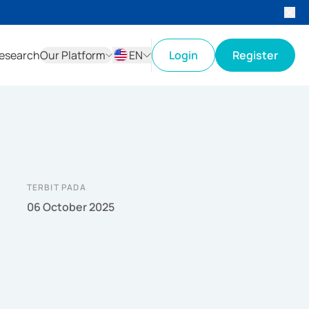
esearch
Our Platform
EN
Login
Register
ID
EN
TERBIT PADA
06 October 2025