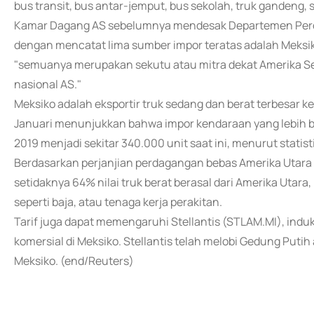
bus transit, bus antar-jemput, bus sekolah, truk gandeng,
Kamar Dagang AS sebelumnya mendesak Departemen Perda
dengan mencatat lima sumber impor teratas adalah Meksik
"semuanya merupakan sekutu atau mitra dekat Amerika S
nasional AS."
Meksiko adalah eksportir truk sedang dan berat terbesar ke
Januari menunjukkan bahwa impor kendaraan yang lebih besa
2019 menjadi sekitar 340.000 unit saat ini, menurut statis
Berdasarkan perjanjian perdagangan bebas Amerika Utara U
setidaknya 64% nilai truk berat berasal dari Amerika Utara
seperti baja, atau tenaga kerja perakitan.
Tarif juga dapat memengaruhi Stellantis (STLAM.MI), indu
komersial di Meksiko. Stellantis telah melobi Gedung Putih
Meksiko. (end/Reuters)