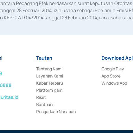
erantara Pedagang Efek berdasarkan surat keputusan Otorit
anggal 28 Februari 2014, izin usaha sebagai Penjamin Emisi E
KEP-07/D.04/2014 tanggal 28 Februari 2014, izin usaha sebag
rat keputusan Otoritas Jasa Keuangan Nomor S-67/PM.21/2017 t
aan Transaksi Sertifikat Deposito di Pasar Uang yang izinnya d
ansaksi, serta Penatausahaan dan Penyelesaian Transaksi Sur
i
Tautan
Download Apl
Tentang Kami
Google Play
9
Layanan Kami
App Store
Kabar Terbaru
Windows App
 0888
Platform Kami
ritas.id
Riset
Bantuan
Pengaduan Nasabah