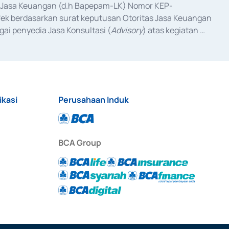
as Jasa Keuangan (d.h Bapepam-LK) Nomor KEP-
fek berdasarkan surat keputusan Otoritas Jasa Keuangan 
ai penyedia Jasa Konsultasi (
Advisory
) atas kegiatan 
anggal 3 Februari 2017, dan beberapa izin usaha lainnya 
iterbitkan pada tahun 2017 dan izin usaha lainnya dari 
at Berharga Komersial yang izinnya diterbitkan pada 
ikasi
Perusahaan Induk
BCA Group