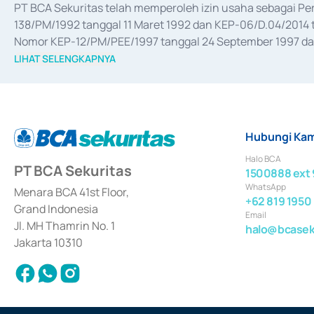
PT BCA Sekuritas telah memperoleh izin usaha sebagai P
138/PM/1992 tanggal 11 Maret 1992 dan KEP-06/D.04/2014 t
Nomor KEP-12/PM/PEE/1997 tanggal 24 September 1997 dan 
merger, akuisisi, divestasi, dan 
join venture
 berdasarkan su
LIHAT SELENGKAPNYA
dari Bank Indonesia antara lain sebagai Perantara Pelaksan
Bank Indonesia sebagai Lembaga Pendukung Penerbitan, Tr
tahun 2018.
Hubungi Kam
Halo BCA
PT BCA Sekuritas
1500888 ext 
WhatsApp
Menara BCA 41st Floor,
+62 819 1950
Grand Indonesia
Email
Jl. MH Thamrin No. 1
halo@bcaseku
Jakarta 10310