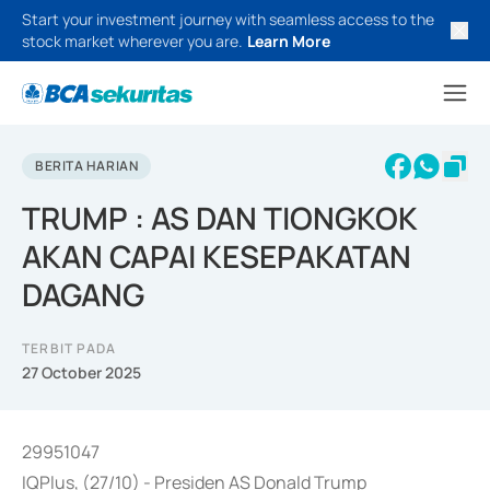
Start your investment journey with seamless access to the
stock market wherever you are.
Learn More
BERITA HARIAN
TRUMP : AS DAN TIONGKOK
AKAN CAPAI KESEPAKATAN
DAGANG
TERBIT PADA
27 October 2025
29951047
IQPlus, (27/10) - Presiden AS Donald Trump