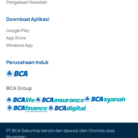
Pengaduan Nasabah
Download Aplikasi
Google Play
App Store
Windows App
Perusahaan Induk
BCA Group
PT BCA Sekuritas berizin dan diawasi oleh Otoritas Jasa
Keuangan