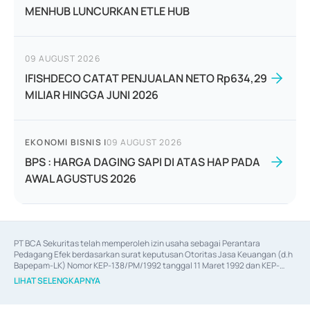
MENHUB LUNCURKAN ETLE HUB
09 AUGUST 2026
IFISHDECO CATAT PENJUALAN NETO Rp634,29
MILIAR HINGGA JUNI 2026
EKONOMI BISNIS
|
09 AUGUST 2026
BPS : HARGA DAGING SAPI DI ATAS HAP PADA
AWAL AGUSTUS 2026
PT BCA Sekuritas telah memperoleh izin usaha sebagai Perantara 
Pedagang Efek berdasarkan surat keputusan Otoritas Jasa Keuangan (d.h 
Bapepam-LK) Nomor KEP-138/PM/1992 tanggal 11 Maret 1992 dan KEP-
06/D.04/2014 tanggal 28 Februari 2014, izin usaha sebagai Penjamin Emisi 
LIHAT SELENGKAPNYA
Efek berdasarkan surat keputusan Otoritas Jasa Keuangan Nomor KEP-
12/PM/PEE/1997 tanggal 24 September 1997 dan KEP-07/D.04/2014 
tanggal 28 Februari 2014, izin usaha sebagai penyedia Jasa Konsultasi 