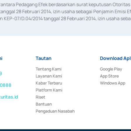
erantara Pedagang Efek berdasarkan surat keputusan Otorit
anggal 28 Februari 2014, izin usaha sebagai Penjamin Emisi E
KEP-07/D.04/2014 tanggal 28 Februari 2014, izin usaha sebag
rat keputusan Otoritas Jasa Keuangan Nomor S-67/PM.21/2017 t
aan Transaksi Sertifikat Deposito di Pasar Uang yang izinnya d
ansaksi, serta Penatausahaan dan Penyelesaian Transaksi Sur
i
Tautan
Download Apl
Tentang Kami
Google Play
9
Layanan Kami
App Store
Kabar Terbaru
Windows App
 0888
Platform Kami
ritas.id
Riset
Bantuan
Pengaduan Nasabah