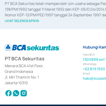
PT BCA Sekuritas telah memperoleh izin usaha sebagai P
138/PM/1992 tanggal 11 Maret 1992 dan KEP-06/D.04/2014 t
Nomor KEP-12/PM/PEE/1997 tanggal 24 September 1997 dan 
merger, akuisisi, divestasi, dan 
join venture
 berdasarkan su
LIHAT SELENGKAPNYA
dari Bank Indonesia antara lain sebagai Perantara Pelaksan
Bank Indonesia sebagai Lembaga Pendukung Penerbitan, Tr
tahun 2018.
Hubungi Kam
Halo BCA
PT BCA Sekuritas
1500888 ext 
WhatsApp
Menara BCA 41st Floor,
+62 819 1950
Grand Indonesia
Email
Jl. MH Thamrin No. 1
halo@bcaseku
Jakarta 10310