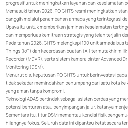
progresif untuk meningkatkan layanan dan keselamatan
Memasuki tahun 2026, PO GHTS resmi meningkatkan stand
canggih melalui penambahan armada yang terintegrasi den
Upaya itu untuk memberikan jaminan keselamatan tertin
dan memperluas kemitraan strategis yang telah terjalin d
Pada tahun 2026, GHTS melengkapi 100 unit armada bus t
Things (IoT) dan kecerdasan buatan (AI) termutakhir milik T
Recorder (MDVR), serta sistem kamera pintar Advanced Dr
Monitoring (DSM).
Menurut dia, keputusan PO GHTS untuk berinvestasi pada 
tidak sekadar memindahkan penumpang dari satu kota ke 
yang aman tanpa kompromi.
Teknologi ADAS bertindak sebagai asisten cerdas yang me
potensi benturan atau penyimpangan jalur, katanya menje
Sementara itu, fitur DSM memantau kondisi fisik pengemud
hilangnya fokus. Seluruh data ini dipantau ketat secara 