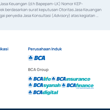
as Jasa Keuangan (d.h Bapepam-LK) Nomor KEP-
fek berdasarkan surat keputusan Otoritas Jasa Keuangan 
ai penyedia Jasa Konsultasi (
Advisory
) atas kegiatan 
anggal 3 Februari 2017, dan beberapa izin usaha lainnya 
iterbitkan pada tahun 2017 dan izin usaha lainnya dari 
at Berharga Komersial yang izinnya diterbitkan pada 
ikasi
Perusahaan Induk
BCA Group