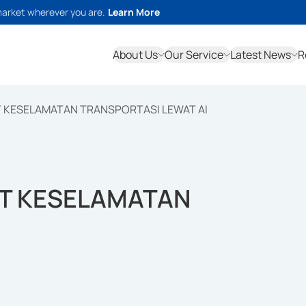
market wherever you are.
Learn More
About Us
Our Service
Latest News
R
 KESELAMATAN TRANSPORTASI LEWAT AI
AT KESELAMATAN
I