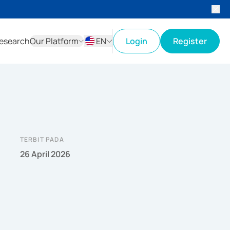
esearch
Our Platform
EN
Login
Register
ID
EN
TERBIT PADA
26 April 2026