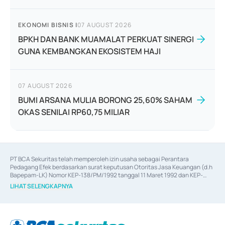
EKONOMI BISNIS
|
07 AUGUST 2026
BPKH DAN BANK MUAMALAT PERKUAT SINERGI
GUNA KEMBANGKAN EKOSISTEM HAJI
07 AUGUST 2026
BUMI ARSANA MULIA BORONG 25,60% SAHAM
OKAS SENILAI RP60,75 MILIAR
PT BCA Sekuritas telah memperoleh izin usaha sebagai Perantara 
Pedagang Efek berdasarkan surat keputusan Otoritas Jasa Keuangan (d.h 
Bapepam-LK) Nomor KEP-138/PM/1992 tanggal 11 Maret 1992 dan KEP-
06/D.04/2014 tanggal 28 Februari 2014, izin usaha sebagai Penjamin Emisi 
LIHAT SELENGKAPNYA
Efek berdasarkan surat keputusan Otoritas Jasa Keuangan Nomor KEP-
12/PM/PEE/1997 tanggal 24 September 1997 dan KEP-07/D.04/2014 
tanggal 28 Februari 2014, izin usaha sebagai penyedia Jasa Konsultasi 
(
Advisory
) atas kegiatan merger, akuisisi, divestasi, dan 
join venture
berdasarkan surat keputusan Otoritas Jasa Keuangan Nomor S-