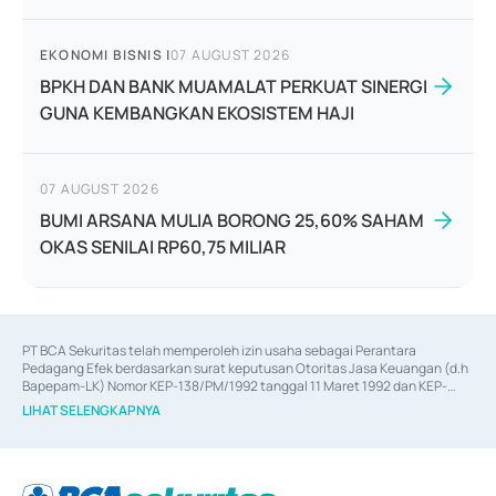
EKONOMI BISNIS
|
07 AUGUST 2026
BPKH DAN BANK MUAMALAT PERKUAT SINERGI
GUNA KEMBANGKAN EKOSISTEM HAJI
07 AUGUST 2026
BUMI ARSANA MULIA BORONG 25,60% SAHAM
OKAS SENILAI RP60,75 MILIAR
PT BCA Sekuritas telah memperoleh izin usaha sebagai Perantara 
Pedagang Efek berdasarkan surat keputusan Otoritas Jasa Keuangan (d.h 
Bapepam-LK) Nomor KEP-138/PM/1992 tanggal 11 Maret 1992 dan KEP-
06/D.04/2014 tanggal 28 Februari 2014, izin usaha sebagai Penjamin Emisi 
LIHAT SELENGKAPNYA
Efek berdasarkan surat keputusan Otoritas Jasa Keuangan Nomor KEP-
12/PM/PEE/1997 tanggal 24 September 1997 dan KEP-07/D.04/2014 
tanggal 28 Februari 2014, izin usaha sebagai penyedia Jasa Konsultasi 
(
Advisory
) atas kegiatan merger, akuisisi, divestasi, dan 
join venture
berdasarkan surat keputusan Otoritas Jasa Keuangan Nomor S-