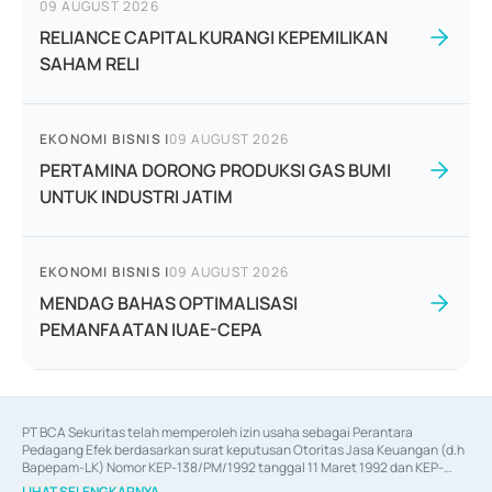
09 AUGUST 2026
RELIANCE CAPITAL KURANGI KEPEMILIKAN
SAHAM RELI
EKONOMI BISNIS
|
09 AUGUST 2026
PERTAMINA DORONG PRODUKSI GAS BUMI
UNTUK INDUSTRI JATIM
EKONOMI BISNIS
|
09 AUGUST 2026
MENDAG BAHAS OPTIMALISASI
PEMANFAATAN IUAE-CEPA
PT BCA Sekuritas telah memperoleh izin usaha sebagai Perantara 
Pedagang Efek berdasarkan surat keputusan Otoritas Jasa Keuangan (d.h 
Bapepam-LK) Nomor KEP-138/PM/1992 tanggal 11 Maret 1992 dan KEP-
06/D.04/2014 tanggal 28 Februari 2014, izin usaha sebagai Penjamin Emisi 
LIHAT SELENGKAPNYA