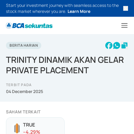
Start your investment journey with seamless access to the
stock market wherever you are.
Learn More
BERITA HARIAN
TRINITY DINAMIK AKAN GELAR
PRIVATE PLACEMENT
TERBIT PADA
04 December 2025
SAHAM TERKAIT
TRUE
-
-4.29
%