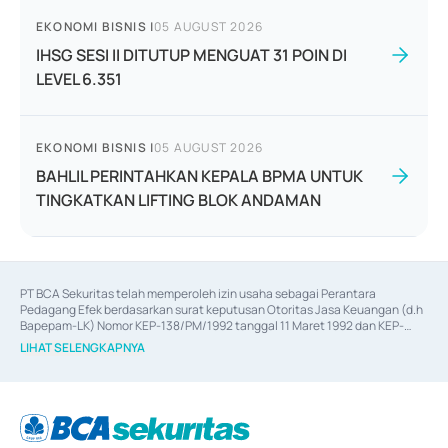
EKONOMI BISNIS
|
05 AUGUST 2026
IHSG SESI II DITUTUP MENGUAT 31 POIN DI
LEVEL 6.351
EKONOMI BISNIS
|
05 AUGUST 2026
BAHLIL PERINTAHKAN KEPALA BPMA UNTUK
TINGKATKAN LIFTING BLOK ANDAMAN
PT BCA Sekuritas telah memperoleh izin usaha sebagai Perantara 
Pedagang Efek berdasarkan surat keputusan Otoritas Jasa Keuangan (d.h 
Bapepam-LK) Nomor KEP-138/PM/1992 tanggal 11 Maret 1992 dan KEP-
06/D.04/2014 tanggal 28 Februari 2014, izin usaha sebagai Penjamin Emisi 
LIHAT SELENGKAPNYA
Efek berdasarkan surat keputusan Otoritas Jasa Keuangan Nomor KEP-
12/PM/PEE/1997 tanggal 24 September 1997 dan KEP-07/D.04/2014 
tanggal 28 Februari 2014, izin usaha sebagai penyedia Jasa Konsultasi 
(
Advisory
) atas kegiatan merger, akuisisi, divestasi, dan 
join venture
berdasarkan surat keputusan Otoritas Jasa Keuangan Nomor S-
67/PM.21/2017 tanggal 3 Februari 2017, dan beberapa izin usaha lainnya 