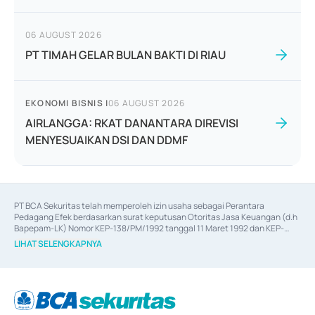
06 AUGUST 2026
PT TIMAH GELAR BULAN BAKTI DI RIAU
EKONOMI BISNIS
|
06 AUGUST 2026
AIRLANGGA: RKAT DANANTARA DIREVISI
MENYESUAIKAN DSI DAN DDMF
PT BCA Sekuritas telah memperoleh izin usaha sebagai Perantara 
Pedagang Efek berdasarkan surat keputusan Otoritas Jasa Keuangan (d.h 
Bapepam-LK) Nomor KEP-138/PM/1992 tanggal 11 Maret 1992 dan KEP-
06/D.04/2014 tanggal 28 Februari 2014, izin usaha sebagai Penjamin Emisi 
LIHAT SELENGKAPNYA
Efek berdasarkan surat keputusan Otoritas Jasa Keuangan Nomor KEP-
12/PM/PEE/1997 tanggal 24 September 1997 dan KEP-07/D.04/2014 
tanggal 28 Februari 2014, izin usaha sebagai penyedia Jasa Konsultasi 
(
Advisory
) atas kegiatan merger, akuisisi, divestasi, dan 
join venture
berdasarkan surat keputusan Otoritas Jasa Keuangan Nomor S-
67/PM.21/2017 tanggal 3 Februari 2017, dan beberapa izin usaha lainnya 