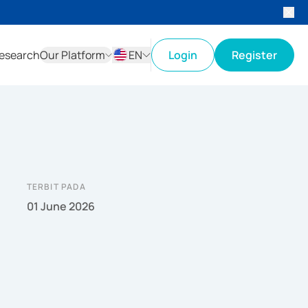
esearch
Our Platform
EN
Login
Register
ID
EN
TERBIT PADA
01 June 2026