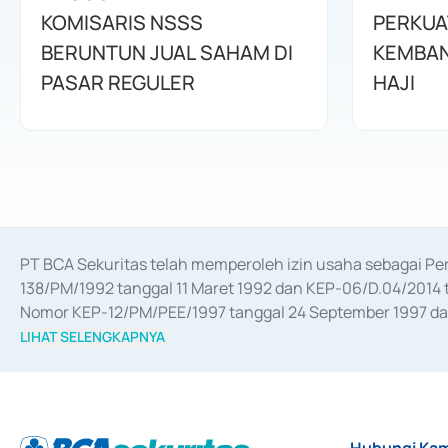
KOMISARIS NSSS
PERKUA
BERUNTUN JUAL SAHAM DI
KEMBAN
PASAR REGULER
HAJI
PT BCA Sekuritas telah memperoleh izin usaha sebagai P
138/PM/1992 tanggal 11 Maret 1992 dan KEP-06/D.04/2014 t
Nomor KEP-12/PM/PEE/1997 tanggal 24 September 1997 dan 
merger, akuisisi, divestasi, dan 
join venture
 berdasarkan su
LIHAT SELENGKAPNYA
dari Bank Indonesia antara lain sebagai Perantara Pelaksan
Bank Indonesia sebagai Lembaga Pendukung Penerbitan, Tr
tahun 2018.