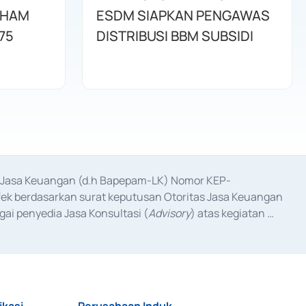
AHAM
ESDM SIAPKAN PENGAWAS
75
DISTRIBUSI BBM SUBSIDI
as Jasa Keuangan (d.h Bapepam-LK) Nomor KEP-
fek berdasarkan surat keputusan Otoritas Jasa Keuangan 
ai penyedia Jasa Konsultasi (
Advisory
) atas kegiatan 
anggal 3 Februari 2017, dan beberapa izin usaha lainnya 
iterbitkan pada tahun 2017 dan izin usaha lainnya dari 
at Berharga Komersial yang izinnya diterbitkan pada 