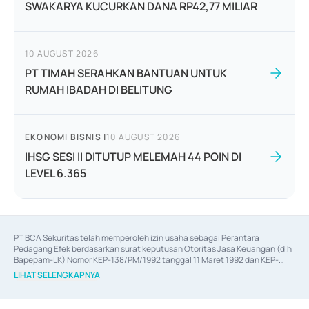
SWAKARYA KUCURKAN DANA RP42,77 MILIAR
10 AUGUST 2026
PT TIMAH SERAHKAN BANTUAN UNTUK
RUMAH IBADAH DI BELITUNG
EKONOMI BISNIS
|
10 AUGUST 2026
IHSG SESI II DITUTUP MELEMAH 44 POIN DI
LEVEL 6.365
PT BCA Sekuritas telah memperoleh izin usaha sebagai Perantara 
Pedagang Efek berdasarkan surat keputusan Otoritas Jasa Keuangan (d.h 
Bapepam-LK) Nomor KEP-138/PM/1992 tanggal 11 Maret 1992 dan KEP-
06/D.04/2014 tanggal 28 Februari 2014, izin usaha sebagai Penjamin Emisi 
LIHAT SELENGKAPNYA
Efek berdasarkan surat keputusan Otoritas Jasa Keuangan Nomor KEP-
12/PM/PEE/1997 tanggal 24 September 1997 dan KEP-07/D.04/2014 
tanggal 28 Februari 2014, izin usaha sebagai penyedia Jasa Konsultasi 