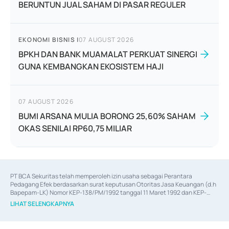
BERUNTUN JUAL SAHAM DI PASAR REGULER
EKONOMI BISNIS
|
07 AUGUST 2026
BPKH DAN BANK MUAMALAT PERKUAT SINERGI
GUNA KEMBANGKAN EKOSISTEM HAJI
07 AUGUST 2026
BUMI ARSANA MULIA BORONG 25,60% SAHAM
OKAS SENILAI RP60,75 MILIAR
PT BCA Sekuritas telah memperoleh izin usaha sebagai Perantara 
Pedagang Efek berdasarkan surat keputusan Otoritas Jasa Keuangan (d.h 
Bapepam-LK) Nomor KEP-138/PM/1992 tanggal 11 Maret 1992 dan KEP-
06/D.04/2014 tanggal 28 Februari 2014, izin usaha sebagai Penjamin Emisi 
LIHAT SELENGKAPNYA
Efek berdasarkan surat keputusan Otoritas Jasa Keuangan Nomor KEP-
12/PM/PEE/1997 tanggal 24 September 1997 dan KEP-07/D.04/2014 
tanggal 28 Februari 2014, izin usaha sebagai penyedia Jasa Konsultasi 