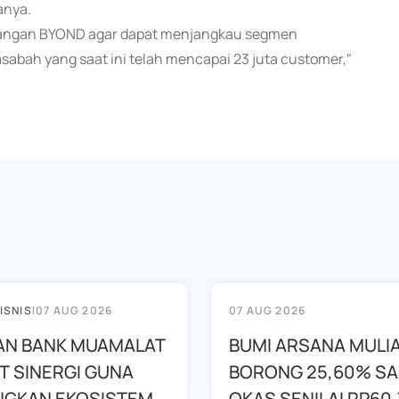
anya.
mbangan BYOND agar dapat menjangkau segmen
sabah yang saat ini telah mencapai 23 juta customer,"
ISNIS
|
07 AUG 2026
07 AUG 2026
AN BANK MUAMALAT
BUMI ARSANA MULI
T SINERGI GUNA
BORONG 25,60% S
GKAN EKOSISTEM
OKAS SENILAI RP60,