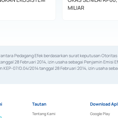
MILIAR
erantara Pedagang Efek berdasarkan surat keputusan Otorit
anggal 28 Februari 2014, izin usaha sebagai Penjamin Emisi E
KEP-07/D.04/2014 tanggal 28 Februari 2014, izin usaha sebag
rat keputusan Otoritas Jasa Keuangan Nomor S-67/PM.21/2017 t
aan Transaksi Sertifikat Deposito di Pasar Uang yang izinnya d
ansaksi, serta Penatausahaan dan Penyelesaian Transaksi Sur
i
Tautan
Download Apl
Tentang Kami
Google Play
9