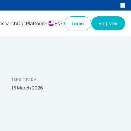
esearch
Our Platform
EN
Login
Register
ID
EN
TERBIT PADA
15 March 2026