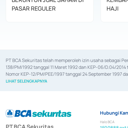
PASAR REGULER
HAJI
PT BCA Sekuritas telah memperoleh izin usaha sebagai P
138/PM/1992 tanggal 11 Maret 1992 dan KEP-06/D.04/2014 t
Nomor KEP-12/PM/PEE/1997 tanggal 24 September 1997 dan 
merger, akuisisi, divestasi, dan 
join venture
 berdasarkan su
LIHAT SELENGKAPNYA
dari Bank Indonesia antara lain sebagai Perantara Pelaksan
Bank Indonesia sebagai Lembaga Pendukung Penerbitan, Tr
tahun 2018.
Hubungi Kam
Halo BCA
PT BCA Sekuritas
1500888 ext 