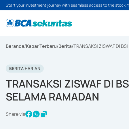
Start your investment journey with seamless access to the stock 
Beranda
/
Kabar Terbaru
/
Berita
/
TRANSAKSI ZISWAF DI BSI
BERITA HARIAN
TRANSAKSI ZISWAF DI BSI
SELAMA RAMADAN
Share via