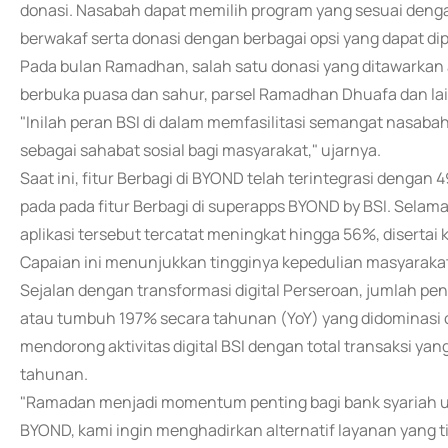
donasi. Nasabah dapat memilih program yang sesuai denga
berwakaf serta donasi dengan berbagai opsi yang dapat di
Pada bulan Ramadhan, salah satu donasi yang ditawarkan 
berbuka puasa dan sahur, parsel Ramadhan Dhuafa dan la
"Inilah peran BSI di dalam memfasilitasi semangat nasaba
sebagai sahabat sosial bagi masyarakat," ujarnya.
Saat ini, fitur Berbagi di BYOND telah terintegrasi dengan
pada pada fitur Berbagi di superapps BYOND by BSI. Selam
aplikasi tersebut tercatat meningkat hingga 56%, disertai k
Capaian ini menunjukkan tingginya kepedulian masyarakat 
Sejalan dengan transformasi digital Perseroan, jumlah pe
atau tumbuh 197% secara tahunan (YoY) yang didominasi ol
mendorong aktivitas digital BSI dengan total transaksi yan
tahunan.
"Ramadan menjadi momentum penting bagi bank syariah un
BYOND, kami ingin menghadirkan alternatif layanan yang t