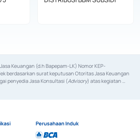
as Jasa Keuangan (d.h Bapepam-LK) Nomor KEP-
fek berdasarkan surat keputusan Otoritas Jasa Keuangan 
ai penyedia Jasa Konsultasi (
Advisory
) atas kegiatan 
anggal 3 Februari 2017, dan beberapa izin usaha lainnya 
iterbitkan pada tahun 2017 dan izin usaha lainnya dari 
at Berharga Komersial yang izinnya diterbitkan pada 
ikasi
Perusahaan Induk