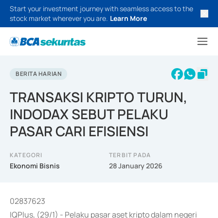
Start your investment journey with seamless access to the
stock market wherever you are.
Learn More
BERITA HARIAN
TRANSAKSI KRIPTO TURUN,
INDODAX SEBUT PELAKU
PASAR CARI EFISIENSI
KATEGORI
TERBIT PADA
Ekonomi Bisnis
28 January 2026
02837623
IQPlus, (29/1) - Pelaku pasar aset kripto dalam negeri