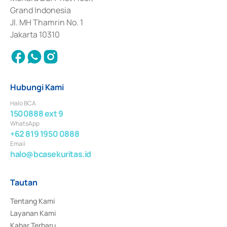
Surat Berharga Komersial yang izinnya diterbitkan pada tahun 2018.
Grand Indonesia
Jl. MH Thamrin No. 1
Jakarta 10310
Hubungi Kami
Halo BCA
1500888 ext 9
WhatsApp
+62 819 1950 0888
Email
halo@bcasekuritas.id
Tautan
Tentang Kami
Layanan Kami
Kabar Terbaru