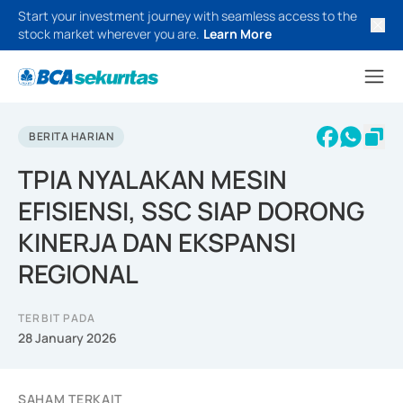
Start your investment journey with seamless access to the
stock market wherever you are.
Learn More
BERITA HARIAN
TPIA NYALAKAN MESIN
EFISIENSI, SSC SIAP DORONG
KINERJA DAN EKSPANSI
REGIONAL
TERBIT PADA
28 January 2026
SAHAM TERKAIT