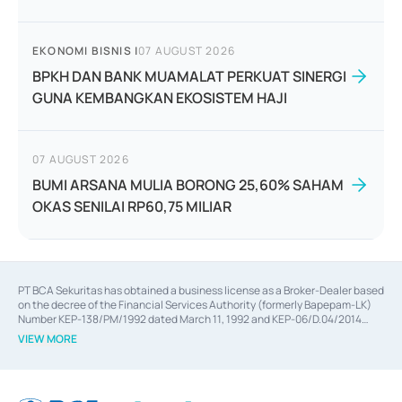
EKONOMI BISNIS
|
07 AUGUST 2026
BPKH DAN BANK MUAMALAT PERKUAT SINERGI
GUNA KEMBANGKAN EKOSISTEM HAJI
07 AUGUST 2026
BUMI ARSANA MULIA BORONG 25,60% SAHAM
OKAS SENILAI RP60,75 MILIAR
PT BCA Sekuritas has obtained a business license as a Broker-Dealer based
on the decree of the Financial Services Authority (formerly Bapepam-LK)
Number KEP-138/PM/1992 dated March 11, 1992 and KEP-06/D.04/2014
dated February 28, 2014, a business license as an Underwriter based on the
VIEW MORE
decree of the Financial Services Authority Number KEP-12/PM/PEE/1997
dated September 24, 1997 and KEP-07/D.04/2014 dated February 28, 2014,
a business license as a provider of Advisory Services on mergers,
acquisitions, divestments, and joint ventures based on the decree of the