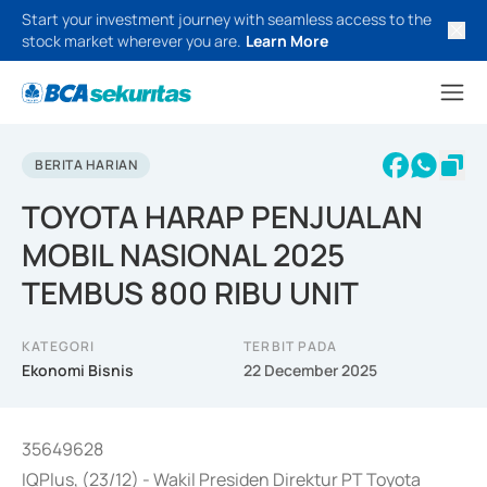
Start your investment journey with seamless access to the
stock market wherever you are.
Learn More
BERITA HARIAN
TOYOTA HARAP PENJUALAN
MOBIL NASIONAL 2025
TEMBUS 800 RIBU UNIT
KATEGORI
TERBIT PADA
Ekonomi Bisnis
22 December 2025
35649628
IQPlus, (23/12) - Wakil Presiden Direktur PT Toyota