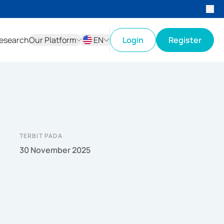
esearch
Our Platform
EN
Login
Register
ID
EN
TERBIT PADA
30 November 2025