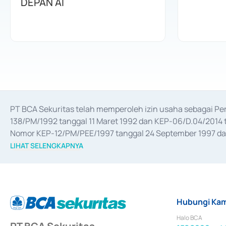
DEPAN AI
PT BCA Sekuritas telah memperoleh izin usaha sebagai P
138/PM/1992 tanggal 11 Maret 1992 dan KEP-06/D.04/2014 t
Nomor KEP-12/PM/PEE/1997 tanggal 24 September 1997 dan 
merger, akuisisi, divestasi, dan 
join venture
 berdasarkan su
LIHAT SELENGKAPNYA
dari Bank Indonesia antara lain sebagai Perantara Pelaksan
Bank Indonesia sebagai Lembaga Pendukung Penerbitan, Tr
tahun 2018.
Hubungi Kam
Halo BCA