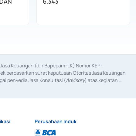
 DAN
6.343
as Jasa Keuangan (d.h Bapepam-LK) Nomor KEP-
fek berdasarkan surat keputusan Otoritas Jasa Keuangan 
ai penyedia Jasa Konsultasi (
Advisory
) atas kegiatan 
anggal 3 Februari 2017, dan beberapa izin usaha lainnya 
iterbitkan pada tahun 2017 dan izin usaha lainnya dari 
at Berharga Komersial yang izinnya diterbitkan pada 
ikasi
Perusahaan Induk