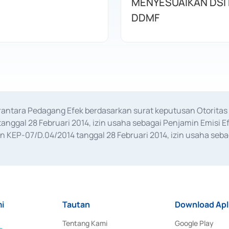
MENYESUAIKAN DSI
DDMF
erantara Pedagang Efek berdasarkan surat keputusan Otorit
anggal 28 Februari 2014, izin usaha sebagai Penjamin Emisi E
KEP-07/D.04/2014 tanggal 28 Februari 2014, izin usaha sebag
rat keputusan Otoritas Jasa Keuangan Nomor S-67/PM.21/2017 t
aan Transaksi Sertifikat Deposito di Pasar Uang yang izinnya d
ansaksi, serta Penatausahaan dan Penyelesaian Transaksi Sur
i
Tautan
Download Apl
Tentang Kami
Google Play