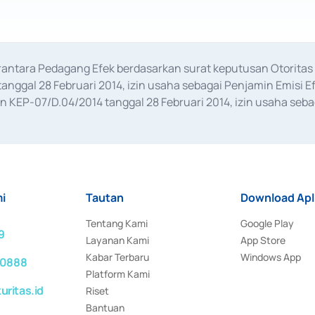
erantara Pedagang Efek berdasarkan surat keputusan Otorit
anggal 28 Februari 2014, izin usaha sebagai Penjamin Emisi E
KEP-07/D.04/2014 tanggal 28 Februari 2014, izin usaha sebag
rat keputusan Otoritas Jasa Keuangan Nomor S-67/PM.21/2017 t
aan Transaksi Sertifikat Deposito di Pasar Uang yang izinnya d
ansaksi, serta Penatausahaan dan Penyelesaian Transaksi Sur
i
Tautan
Download Apl
Tentang Kami
Google Play
9
Layanan Kami
App Store
Kabar Terbaru
Windows App
 0888
Platform Kami
ritas.id
Riset
Bantuan