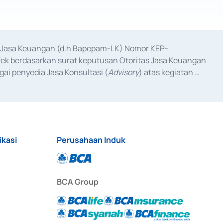
as Jasa Keuangan (d.h Bapepam-LK) Nomor KEP-
fek berdasarkan surat keputusan Otoritas Jasa Keuangan 
ai penyedia Jasa Konsultasi (
Advisory
) atas kegiatan 
anggal 3 Februari 2017, dan beberapa izin usaha lainnya 
iterbitkan pada tahun 2017 dan izin usaha lainnya dari 
at Berharga Komersial yang izinnya diterbitkan pada 
ikasi
Perusahaan Induk
BCA Group