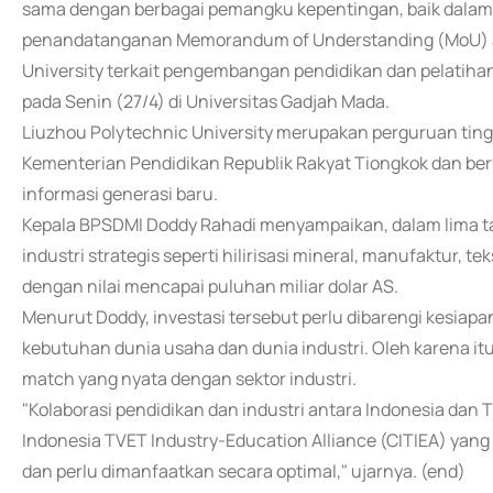
sama dengan berbagai pemangku kepentingan, baik dalam 
penandatanganan Memorandum of Understanding (MoU) a
University terkait pengembangan pendidikan dan pelatihan
pada Senin (27/4) di Universitas Gadjah Mada.
Liuzhou Polytechnic University merupakan perguruan tingg
Kementerian Pendidikan Republik Rakyat Tiongkok dan berfo
informasi generasi baru.
Kepala BPSDMI Doddy Rahadi menyampaikan, dalam lima tahu
industri strategis seperti hilirisasi mineral, manufaktur, te
dengan nilai mencapai puluhan miliar dolar AS.
Menurut Doddy, investasi tersebut perlu dibarengi kesiap
kebutuhan dunia usaha dan dunia industri. Oleh karena i
match yang nyata dengan sektor industri.
"Kolaborasi pendidikan dan industri antara Indonesia dan 
Indonesia TVET Industry-Education Alliance (CITIEA) yan
dan perlu dimanfaatkan secara optimal," ujarnya. (end)