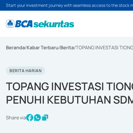
Start your investment journey with seamless access to the stock 
Beranda
/
Kabar Terbaru
/
Berita
/
TOPANG INVESTASI TION
BERITA HARIAN
TOPANG INVESTASI TIO
PENUHI KEBUTUHAN SDM
Share via