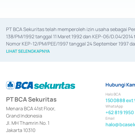
PT BCA Sekuritas telah memperoleh izin usaha sebagai P
138/PM/1992 tanggal 11 Maret 1992 dan KEP-06/D.04/2014 t
Nomor KEP-12/PM/PEE/1997 tanggal 24 September 1997 dan 
merger, akuisisi, divestasi, dan 
join venture
 berdasarkan su
LIHAT SELENGKAPNYA
dari Bank Indonesia antara lain sebagai Perantara Pelaksan
Bank Indonesia sebagai Lembaga Pendukung Penerbitan, Tr
tahun 2018.
Hubungi Kam
Halo BCA
PT BCA Sekuritas
1500888 ext 
WhatsApp
Menara BCA 41st Floor,
+62 819 1950
Grand Indonesia
Email
Jl. MH Thamrin No. 1
halo@bcaseku
Jakarta 10310