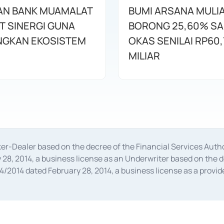
AN BANK MUAMALAT
BUMI ARSANA MULI
T SINERGI GUNA
BORONG 25,60% S
GKAN EKOSISTEM
OKAS SENILAI RP60,
MILIAR
oker-Dealer based on the decree of the Financial Services A
28, 2014, a business license as an Underwriter based on the 
014 dated February 28, 2014, a business license as a provider
 Financial Services Authority Number S-67/PM.21/2014 dated Fe
and joint ventures based on the decision letter of the Financ
 Bank Indonesia, among others as an Intermediary for the Impl
usiness licenses from Bank Indonesia as a Supporting Institut