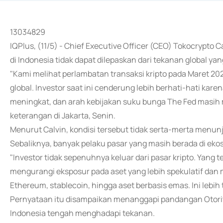
13034829
IQPlus, (11/5) - Chief Executive Officer (CEO) Tokocrypto C
di Indonesia tidak dapat dilepaskan dari tekanan global y
"Kami melihat perlambatan transaksi kripto pada Maret 20
global. Investor saat ini cenderung lebih berhati-hati karena
meningkat, dan arah kebijakan suku bunga The Fed masih m
keterangan di Jakarta, Senin.
Menurut Calvin, kondisi tersebut tidak serta-merta menunj
Sebaliknya, banyak pelaku pasar yang masih berada di ekos
"Investor tidak sepenuhnya keluar dari pasar kripto. Yang t
mengurangi eksposur pada aset yang lebih spekulatif dan mem
Ethereum, stablecoin, hingga aset berbasis emas. Ini lebih
Pernyataan itu disampaikan menanggapi pandangan Otorita
Indonesia tengah menghadapi tekanan.