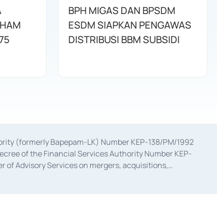
A
BPH MIGAS DAN BPSDM
AHAM
ESDM SIAPKAN PENGAWAS
75
DISTRIBUSI BBM SUBSIDI
uthority (formerly Bapepam-LK) Number KEP-138/PM/1992
decree of the Financial Services Authority Number KEP-
 of Advisory Services on mergers, acquisitions,
bruary 28, 2014, a business license as a provider of
ial Services Authority Number S-67/PM.21/2017 dated
ementation of Certificate of Deposit Transactions in the
ion for the Issuance, Transaction, and Administration and