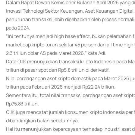
Dalam Rapat Dewan Komisioner Bulanan April 2026 yang di
Inovasi Teknologi Sektor Keuangan, Aset Keuangan Digita
penurunan transaksi lebih disebabkan oleh proses normalis
pada 2024.
"Ini tentunya menjadi high base effect, bukan pelemahan fu
market cap kripto turun sekitar 45 persen dari all time high
2,3 triliun dolar AS pada Maret 2026," kata Adi.
Data OJK menunjukkan transaksi kripto Indonesia pada Mare
triliun di pasar spot dan Rp5,8 triliun di derivatif.
Nilai perdagangan aset kripto domestik pada Maret 2026 ju
triliun pada Februari 2026 menjadi Rp22,24 triliun.
Sementara itu, total nilai transaksi perdagangan aset kri
Rp75,83 triliun.
OJK juga mencatat jumlah konsumen kripto Indonesia per Ma
dibandingkan bulan sebelumnya.
Hal itu menunjukkan kepercayaan terhadap industri aset di