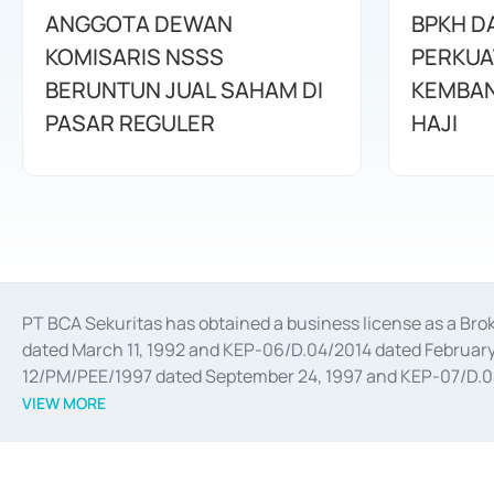
ANGGOTA DEWAN
BPKH D
KOMISARIS NSSS
PERKUA
BERUNTUN JUAL SAHAM DI
KEMBAN
PASAR REGULER
HAJI
PT BCA Sekuritas has obtained a business license as a Br
dated March 11, 1992 and KEP-06/D.04/2014 dated February 
12/PM/PEE/1997 dated September 24, 1997 and KEP-07/D.04/2
divestments, and joint ventures based on the decree of the
VIEW MORE
Advisory Services for mergers, acquisitions, divestments, 
February 3, 2017, and several other business licenses from
Money Market whose license was issued in 2017 and other b