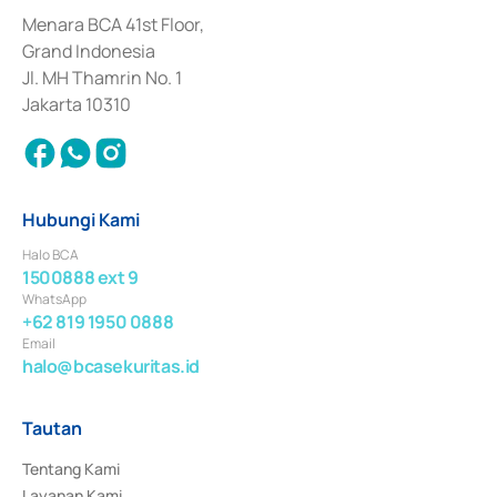
dan izin usaha lainnya dari Bank Indonesia sebagai Lembaga Pendukung 
Penerbitan, Transaksi, serta Penatausahaan dan Penyelesaian Transaksi 
Menara BCA 41st Floor,
Surat Berharga Komersial yang izinnya diterbitkan pada tahun 2018.
Grand Indonesia
Jl. MH Thamrin No. 1
Jakarta 10310
Hubungi Kami
Halo BCA
1500888 ext 9
WhatsApp
+62 819 1950 0888
Email
halo@bcasekuritas.id
Tautan
Tentang Kami
Layanan Kami