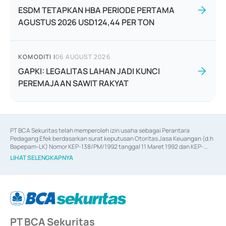
ESDM TETAPKAN HBA PERIODE PERTAMA
AGUSTUS 2026 USD124,44 PER TON
KOMODITI
|
06 AUGUST 2026
GAPKI: LEGALITAS LAHAN JADI KUNCI
PEREMAJAAN SAWIT RAKYAT
PT BCA Sekuritas telah memperoleh izin usaha sebagai Perantara 
Pedagang Efek berdasarkan surat keputusan Otoritas Jasa Keuangan (d.h 
Bapepam-LK) Nomor KEP-138/PM/1992 tanggal 11 Maret 1992 dan KEP-
06/D.04/2014 tanggal 28 Februari 2014, izin usaha sebagai Penjamin Emisi 
LIHAT SELENGKAPNYA
Efek berdasarkan surat keputusan Otoritas Jasa Keuangan Nomor KEP-
12/PM/PEE/1997 tanggal 24 September 1997 dan KEP-07/D.04/2014 
tanggal 28 Februari 2014, izin usaha sebagai penyedia Jasa Konsultasi 
(
Advisory
) atas kegiatan merger, akuisisi, divestasi, dan 
join venture
berdasarkan surat keputusan Otoritas Jasa Keuangan Nomor S-
67/PM.21/2017 tanggal 3 Februari 2017, dan beberapa izin usaha lainnya 
dari Bank Indonesia antara lain sebagai Perantara Pelaksanaan Transaksi 
PT BCA Sekuritas
Sertifikat Deposito di Pasar Uang yang izinnya diterbitkan pada tahun 2017 