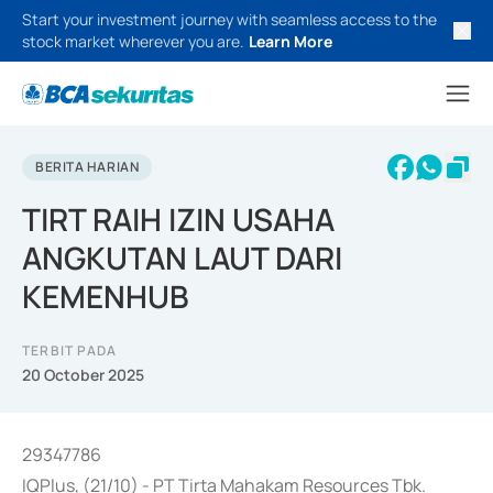
Start your investment journey with seamless access to the
stock market wherever you are.
Learn More
BERITA HARIAN
TIRT RAIH IZIN USAHA
ANGKUTAN LAUT DARI
KEMENHUB
TERBIT PADA
20 October 2025
29347786
IQPlus, (21/10) - PT Tirta Mahakam Resources Tbk.