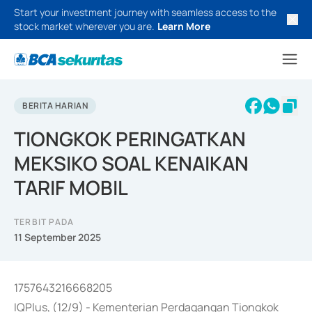
Start your investment journey with seamless access to the
stock market wherever you are.
Learn More
BERITA HARIAN
TIONGKOK PERINGATKAN
MEKSIKO SOAL KENAIKAN
TARIF MOBIL
TERBIT PADA
11 September 2025
1757643216668205
IQPlus, (12/9) - Kementerian Perdagangan Tiongkok