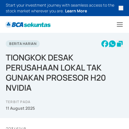
Start your investment journey with seamless access to the
stock market wherever you are.
Learn More
BERITA HARIAN
TIONGKOK DESAK
PERUSAHAAN LOKAL TAK
GUNAKAN PROSESOR H20
NVIDIA
TERBIT PADA
11 August 2025