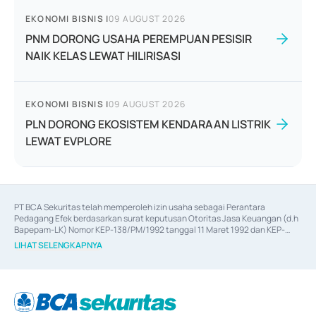
EKONOMI BISNIS
|
09 AUGUST 2026
PNM DORONG USAHA PEREMPUAN PESISIR
NAIK KELAS LEWAT HILIRISASI
EKONOMI BISNIS
|
09 AUGUST 2026
PLN DORONG EKOSISTEM KENDARAAN LISTRIK
LEWAT EVPLORE
PT BCA Sekuritas telah memperoleh izin usaha sebagai Perantara 
Pedagang Efek berdasarkan surat keputusan Otoritas Jasa Keuangan (d.h 
Bapepam-LK) Nomor KEP-138/PM/1992 tanggal 11 Maret 1992 dan KEP-
06/D.04/2014 tanggal 28 Februari 2014, izin usaha sebagai Penjamin Emisi 
LIHAT SELENGKAPNYA
Efek berdasarkan surat keputusan Otoritas Jasa Keuangan Nomor KEP-
12/PM/PEE/1997 tanggal 24 September 1997 dan KEP-07/D.04/2014 
tanggal 28 Februari 2014, izin usaha sebagai penyedia Jasa Konsultasi 
(
Advisory
) atas kegiatan merger, akuisisi, divestasi, dan 
join venture
berdasarkan surat keputusan Otoritas Jasa Keuangan Nomor S-
67/PM.21/2017 tanggal 3 Februari 2017, dan beberapa izin usaha lainnya 