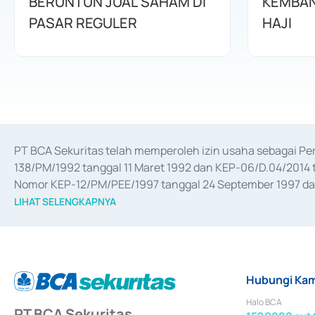
BERUNTUN JUAL SAHAM DI
KEMBAN
PASAR REGULER
HAJI
PT BCA Sekuritas telah memperoleh izin usaha sebagai P
138/PM/1992 tanggal 11 Maret 1992 dan KEP-06/D.04/2014 t
Nomor KEP-12/PM/PEE/1997 tanggal 24 September 1997 dan 
merger, akuisisi, divestasi, dan 
join venture
 berdasarkan su
LIHAT SELENGKAPNYA
dari Bank Indonesia antara lain sebagai Perantara Pelaksan
Bank Indonesia sebagai Lembaga Pendukung Penerbitan, Tr
tahun 2018.
Hubungi Kam
Halo BCA
PT BCA Sekuritas