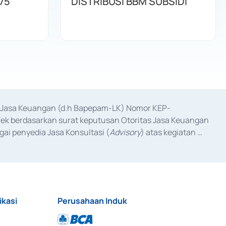
75
DISTRIBUSI BBM SUBSIDI
as Jasa Keuangan (d.h Bapepam-LK) Nomor KEP-
fek berdasarkan surat keputusan Otoritas Jasa Keuangan 
ai penyedia Jasa Konsultasi (
Advisory
) atas kegiatan 
anggal 3 Februari 2017, dan beberapa izin usaha lainnya 
iterbitkan pada tahun 2017 dan izin usaha lainnya dari 
at Berharga Komersial yang izinnya diterbitkan pada 
ikasi
Perusahaan Induk