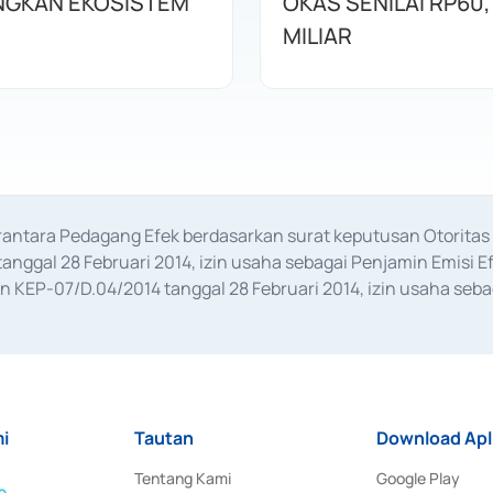
GKAN EKOSISTEM
OKAS SENILAI RP60,
MILIAR
erantara Pedagang Efek berdasarkan surat keputusan Otorit
anggal 28 Februari 2014, izin usaha sebagai Penjamin Emisi E
KEP-07/D.04/2014 tanggal 28 Februari 2014, izin usaha sebag
rat keputusan Otoritas Jasa Keuangan Nomor S-67/PM.21/2017 t
aan Transaksi Sertifikat Deposito di Pasar Uang yang izinnya d
ansaksi, serta Penatausahaan dan Penyelesaian Transaksi Sur
i
Tautan
Download Apl
Tentang Kami
Google Play