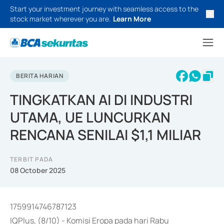
Start your investment journey with seamless access to the
stock market wherever you are.
Learn More
BERITA HARIAN
TINGKATKAN AI DI INDUSTRI
UTAMA, UE LUNCURKAN
RENCANA SENILAI $1,1 MILIAR
TERBIT PADA
08 October 2025
1759914746787123
IQPlus, (8/10) - Komisi Eropa pada hari Rabu