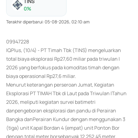
TINS
0
%
Terakhir diperbarui
:
05-08-2026, 02:10:am
09947228
IQPlus, (10/4) - PT Timah Tbk (TINS) mengeluarkan
total biaya eksplorasi Rp27,60 miliar pada triwulan I
2026 yang berfokus pada komoditas timah dengan
biaya operasional Rp27,6 miliar.
Menurut keterangan perseroan Jumat, Kegiatan
Eksplorasi PT TIMAH Tbk di Laut pada Triwulan ITahun
2026, meliputi kegiatan survei batimetri
danpengeboran eksplorasi dan pandu di Perairan
Bangka danPerairan Kundur dengan menggunakan 3
(tiga) unit Kapal Bordan 4 (empat) unit Ponton Bor
dengan total meter borsebanyak 12.252,45 meter.