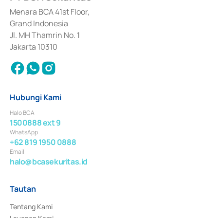
dan izin usaha lainnya dari Bank Indonesia sebagai Lembaga Pendukung 
Penerbitan, Transaksi, serta Penatausahaan dan Penyelesaian Transaksi 
Menara BCA 41st Floor,
Surat Berharga Komersial yang izinnya diterbitkan pada tahun 2018.
Grand Indonesia
Jl. MH Thamrin No. 1
Jakarta 10310
Hubungi Kami
Halo BCA
1500888 ext 9
WhatsApp
+62 819 1950 0888
Email
halo@bcasekuritas.id
Tautan
Tentang Kami