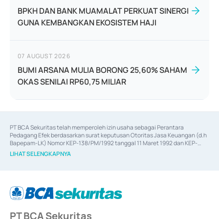
BPKH DAN BANK MUAMALAT PERKUAT SINERGI
GUNA KEMBANGKAN EKOSISTEM HAJI
07 AUGUST 2026
BUMI ARSANA MULIA BORONG 25,60% SAHAM
OKAS SENILAI RP60,75 MILIAR
PT BCA Sekuritas telah memperoleh izin usaha sebagai Perantara 
Pedagang Efek berdasarkan surat keputusan Otoritas Jasa Keuangan (d.h 
Bapepam-LK) Nomor KEP-138/PM/1992 tanggal 11 Maret 1992 dan KEP-
06/D.04/2014 tanggal 28 Februari 2014, izin usaha sebagai Penjamin Emisi 
LIHAT SELENGKAPNYA
Efek berdasarkan surat keputusan Otoritas Jasa Keuangan Nomor KEP-
12/PM/PEE/1997 tanggal 24 September 1997 dan KEP-07/D.04/2014 
tanggal 28 Februari 2014, izin usaha sebagai penyedia Jasa Konsultasi 
(
Advisory
) atas kegiatan merger, akuisisi, divestasi, dan 
join venture
berdasarkan surat keputusan Otoritas Jasa Keuangan Nomor S-
67/PM.21/2017 tanggal 3 Februari 2017, dan beberapa izin usaha lainnya 
dari Bank Indonesia antara lain sebagai Perantara Pelaksanaan Transaksi 
PT BCA Sekuritas
Sertifikat Deposito di Pasar Uang yang izinnya diterbitkan pada tahun 2017 