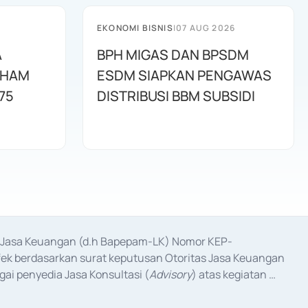
EKONOMI BISNIS
|
07 AUG 2026
A
BPH MIGAS DAN BPSDM
AHAM
ESDM SIAPKAN PENGAWAS
75
DISTRIBUSI BBM SUBSIDI
as Jasa Keuangan (d.h Bapepam-LK) Nomor KEP-
fek berdasarkan surat keputusan Otoritas Jasa Keuangan 
ai penyedia Jasa Konsultasi (
Advisory
) atas kegiatan 
anggal 3 Februari 2017, dan beberapa izin usaha lainnya 
iterbitkan pada tahun 2017 dan izin usaha lainnya dari 