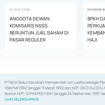
07 AUG 2026
EKONOMI B
ANGGOTA DEWAN
BPKH D
KOMISARIS NSSS
PERKUA
BERUNTUN JUAL SAHAM DI
KEMBAN
PASAR REGULER
HAJI
PT BCA Sekuritas telah memperoleh izin usaha sebagai P
138/PM/1992 tanggal 11 Maret 1992 dan KEP-06/D.04/2014 t
Nomor KEP-12/PM/PEE/1997 tanggal 24 September 1997 dan 
merger, akuisisi, divestasi, dan 
join venture
 berdasarkan su
LIHAT SELENGKAPNYA
dari Bank Indonesia antara lain sebagai Perantara Pelaksan