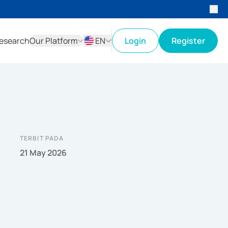
esearch
Our Platform
EN
Login
Register
ID
EN
TERBIT PADA
21 May 2026