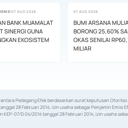
ISNIS
|
07 AUG 2026
07 AUG 2026
AN BANK MUAMALAT
BUMI ARSANA MULI
T SINERGI GUNA
BORONG 25,60% S
GKAN EKOSISTEM
OKAS SENILAI RP60,
MILIAR
erantara Pedagang Efek berdasarkan surat keputusan Otorit
anggal 28 Februari 2014, izin usaha sebagai Penjamin Emisi E
KEP-07/D.04/2014 tanggal 28 Februari 2014, izin usaha sebag
rat keputusan Otoritas Jasa Keuangan Nomor S-67/PM.21/2017 t
aan Transaksi Sertifikat Deposito di Pasar Uang yang izinnya d