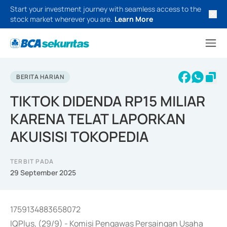
Start your investment journey with seamless access to the
stock market wherever you are.
Learn More
BERITA HARIAN
TIKTOK DIDENDA RP15 MILIAR
KARENA TELAT LAPORKAN
AKUISISI TOKOPEDIA
TERBIT PADA
29 September 2025
1759134883658072
IQPlus, (29/9) - Komisi Pengawas Persaingan Usaha