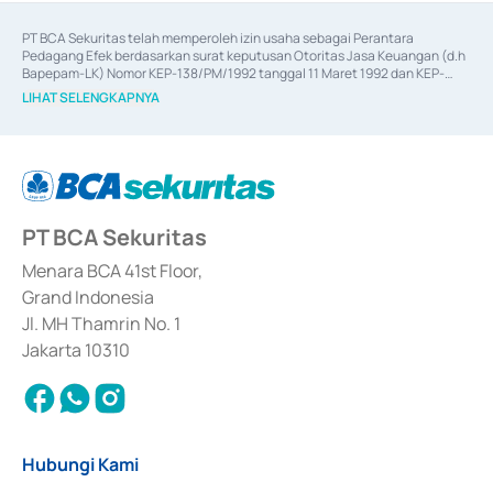
PT BCA Sekuritas telah memperoleh izin usaha sebagai Perantara 
Pedagang Efek berdasarkan surat keputusan Otoritas Jasa Keuangan (d.h 
Bapepam-LK) Nomor KEP-138/PM/1992 tanggal 11 Maret 1992 dan KEP-
06/D.04/2014 tanggal 28 Februari 2014, izin usaha sebagai Penjamin Emisi 
LIHAT SELENGKAPNYA
Efek berdasarkan surat keputusan Otoritas Jasa Keuangan Nomor KEP-
12/PM/PEE/1997 tanggal 24 September 1997 dan KEP-07/D.04/2014 
tanggal 28 Februari 2014, izin usaha sebagai penyedia Jasa Konsultasi 
(
Advisory
) atas kegiatan merger, akuisisi, divestasi, dan 
join venture
berdasarkan surat keputusan Otoritas Jasa Keuangan Nomor S-
67/PM.21/2017 tanggal 3 Februari 2017, dan beberapa izin usaha lainnya 
dari Bank Indonesia antara lain sebagai Perantara Pelaksanaan Transaksi 
PT BCA Sekuritas
Sertifikat Deposito di Pasar Uang yang izinnya diterbitkan pada tahun 2017 
dan izin usaha lainnya dari Bank Indonesia sebagai Lembaga Pendukung 
Penerbitan, Transaksi, serta Penatausahaan dan Penyelesaian Transaksi 
Menara BCA 41st Floor,
Surat Berharga Komersial yang izinnya diterbitkan pada tahun 2018.
Grand Indonesia
Jl. MH Thamrin No. 1
Jakarta 10310
Hubungi Kami