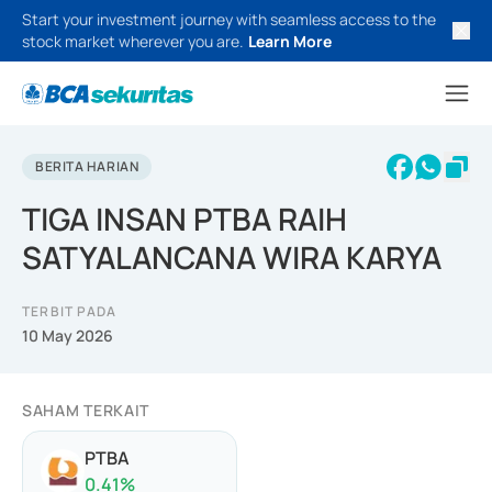
Start your investment journey with seamless access to the
stock market wherever you are.
Learn More
BERITA HARIAN
TIGA INSAN PTBA RAIH
SATYALANCANA WIRA KARYA
TERBIT PADA
10 May 2026
SAHAM TERKAIT
PTBA
0.41
%