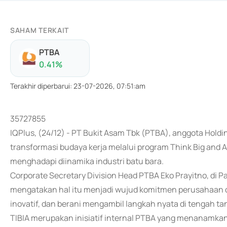
SAHAM TERKAIT
PTBA
0.41
%
Terakhir diperbarui
:
23-07-2026, 07:51:am
35727855
IQPlus, (24/12) - PT Bukit Asam Tbk (PTBA), anggota Ho
transformasi budaya kerja melalui program Think Big and A
menghadapi diinamika industri batu bara.
Corporate Secretary Division Head PTBA Eko Prayitno, di 
mengatakan hal itu menjadi wujud komitmen perusahaan d
inovatif, dan berani mengambil langkah nyata di tengah ta
TIBIA merupakan inisiatif internal PTBA yang menanamkan s