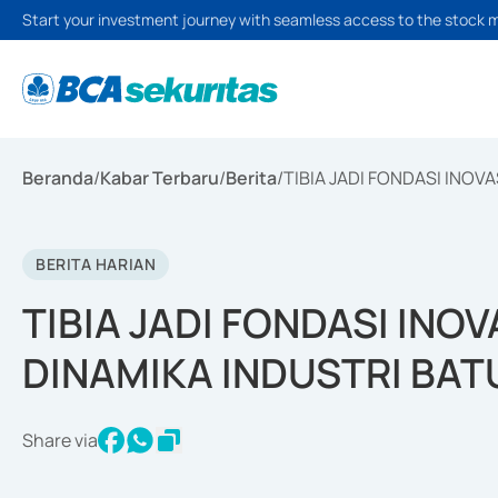
Start your investment journey with seamless access to the stock 
Beranda
/
Kabar Terbaru
/
Berita
/
TIBIA JADI FONDASI INOV
BERITA HARIAN
TIBIA JADI FONDASI INO
DINAMIKA INDUSTRI BAT
Share via