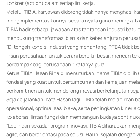
konkret (action) dalam setiap lini kerja.
Melalui TIBIA, karyawan didorong tidak hanya menghasilkan
mengimplementasikannya secara nyata guna meningkatkan e
TIBIA hadir sebagai jawaban atas tantangan industri batu 
mendukung transformasi bisnis dan keberlanjutan perusa
"Di tengah kondisi industri yang menantang, PTBA tidak b
insan perusahaan untuk berani berpikir besar, mencari te
berdampak bagi perusahaan," katanya pula.
Ketua TIBIA Hasan Rinaldi menuturkan, nama TIBIA dipil
fondasi yang kuat untuk pertumbuhan dan kemajuan melalui
berkomitmen untuk mendorong inovasi berkelanjutan seja
Sejak dijalankan, kata Hasan lagi, TIBIA telah melahirkan be
operasional, optimalisasi biaya, serta peningkatan kinerja 
kolaborasi lintas fungsi dan membangun budaya continuo
"Lebih dari sekadar program inovasi, TIBIA diharapkan menj
agile, dan berorientasi pada solusi. Hal ini sejalan denga