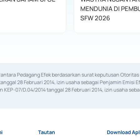
MENDUNIA DI PEMB
SFW 2026
erantara Pedagang Efek berdasarkan surat keputusan Otorit
anggal 28 Februari 2014, izin usaha sebagai Penjamin Emisi E
KEP-07/D.04/2014 tanggal 28 Februari 2014, izin usaha sebag
rat keputusan Otoritas Jasa Keuangan Nomor S-67/PM.21/2017 t
aan Transaksi Sertifikat Deposito di Pasar Uang yang izinnya d
ansaksi, serta Penatausahaan dan Penyelesaian Transaksi Sur
i
Tautan
Download Apl