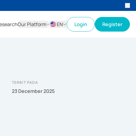
esearch
Our Platform
EN
Login
Register
ID
EN
TERBIT PADA
23 December 2025