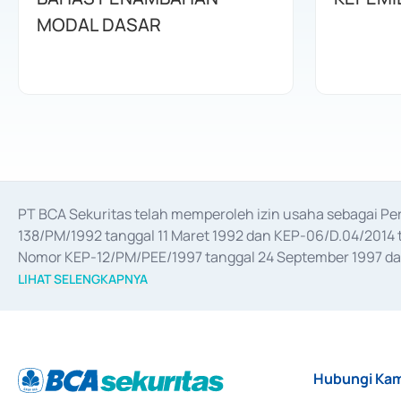
MODAL DASAR
PT BCA Sekuritas telah memperoleh izin usaha sebagai P
138/PM/1992 tanggal 11 Maret 1992 dan KEP-06/D.04/2014 t
Nomor KEP-12/PM/PEE/1997 tanggal 24 September 1997 dan 
merger, akuisisi, divestasi, dan 
join venture
 berdasarkan su
LIHAT SELENGKAPNYA
dari Bank Indonesia antara lain sebagai Perantara Pelaksan
Bank Indonesia sebagai Lembaga Pendukung Penerbitan, Tr
tahun 2018.
Hubungi Kam