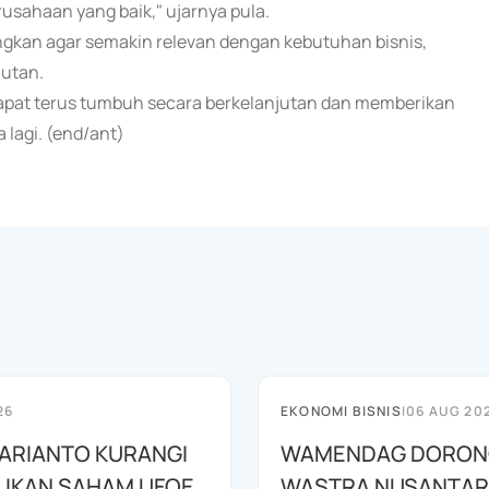
erusahaan yang baik," ujarnya pula.
gkan agar semakin relevan dengan kebutuhan bisnis,
jutan.
dapat terus tumbuh secara berkelanjutan dan memberikan
 lagi. (end/ant)
26
EKONOMI BISNIS
|
06 AUG 20
HARIANTO KURANGI
WAMENDAG DORON
LIKAN SAHAM UFOE
WASTRA NUSANTA