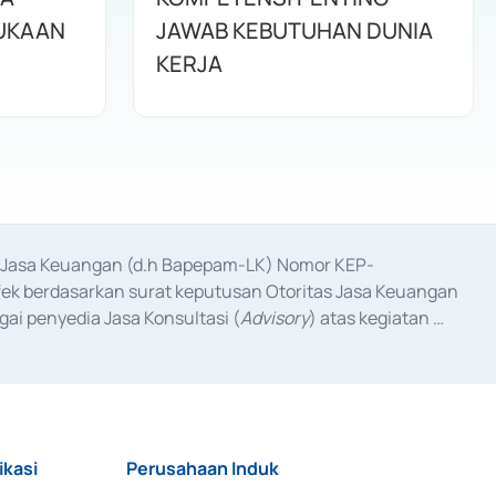
UKAAN
JAWAB KEBUTUHAN DUNIA
KERJA
as Jasa Keuangan (d.h Bapepam-LK) Nomor KEP-
fek berdasarkan surat keputusan Otoritas Jasa Keuangan 
ai penyedia Jasa Konsultasi (
Advisory
) atas kegiatan 
anggal 3 Februari 2017, dan beberapa izin usaha lainnya 
iterbitkan pada tahun 2017 dan izin usaha lainnya dari 
at Berharga Komersial yang izinnya diterbitkan pada 
ikasi
Perusahaan Induk