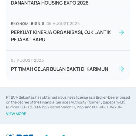
DANANTARA HOUSING EXPO 2026
EKONOMI BISNIS
|
05 AUGUST 2026
PERKUAT KINERJA ORGANISASI, OJK LANTIK
PEJABAT BARU
05 AUGUST 2026
PT TIMAH GELAR BULAN BAKTI DI KARIMUN
PT BCA Sekuritas has obtained a business license as a Broker-Dealer based
on the decree of the Financial Services Authority (formerly Bapepam-LK)
Number KEP-138/PM/1992 dated March 11, 1992 and KEP-06/D.04/2014
dated February 28, 2014, a business license as an Underwriter based on the
VIEW MORE
decree of the Financial Services Authority Number KEP-12/PM/PEE/1997
dated September 24, 1997 and KEP-07/D.04/2014 dated February 28, 2014,
a business license as a provider of Advisory Services on mergers,
acquisitions, divestments, and joint ventures based on the decree of the