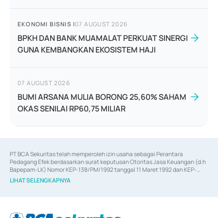
EKONOMI BISNIS
|
07 AUGUST 2026
BPKH DAN BANK MUAMALAT PERKUAT SINERGI
GUNA KEMBANGKAN EKOSISTEM HAJI
07 AUGUST 2026
BUMI ARSANA MULIA BORONG 25,60% SAHAM
OKAS SENILAI RP60,75 MILIAR
PT BCA Sekuritas telah memperoleh izin usaha sebagai Perantara 
Pedagang Efek berdasarkan surat keputusan Otoritas Jasa Keuangan (d.h 
Bapepam-LK) Nomor KEP-138/PM/1992 tanggal 11 Maret 1992 dan KEP-
06/D.04/2014 tanggal 28 Februari 2014, izin usaha sebagai Penjamin Emisi 
LIHAT SELENGKAPNYA
Efek berdasarkan surat keputusan Otoritas Jasa Keuangan Nomor KEP-
12/PM/PEE/1997 tanggal 24 September 1997 dan KEP-07/D.04/2014 
tanggal 28 Februari 2014, izin usaha sebagai penyedia Jasa Konsultasi 
(
Advisory
) atas kegiatan merger, akuisisi, divestasi, dan 
join venture
berdasarkan surat keputusan Otoritas Jasa Keuangan Nomor S-