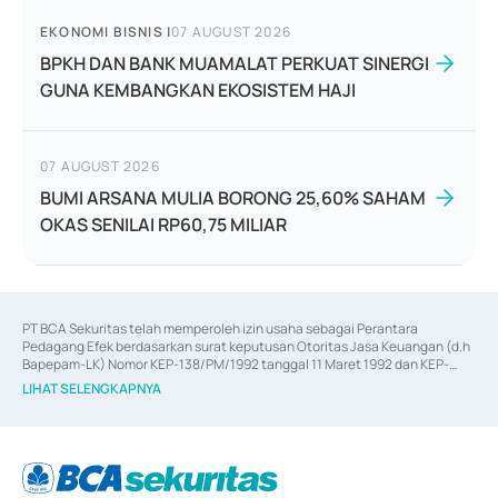
EKONOMI BISNIS
|
07 AUGUST 2026
BPKH DAN BANK MUAMALAT PERKUAT SINERGI
GUNA KEMBANGKAN EKOSISTEM HAJI
07 AUGUST 2026
BUMI ARSANA MULIA BORONG 25,60% SAHAM
OKAS SENILAI RP60,75 MILIAR
PT BCA Sekuritas telah memperoleh izin usaha sebagai Perantara 
Pedagang Efek berdasarkan surat keputusan Otoritas Jasa Keuangan (d.h 
Bapepam-LK) Nomor KEP-138/PM/1992 tanggal 11 Maret 1992 dan KEP-
06/D.04/2014 tanggal 28 Februari 2014, izin usaha sebagai Penjamin Emisi 
LIHAT SELENGKAPNYA
Efek berdasarkan surat keputusan Otoritas Jasa Keuangan Nomor KEP-
12/PM/PEE/1997 tanggal 24 September 1997 dan KEP-07/D.04/2014 
tanggal 28 Februari 2014, izin usaha sebagai penyedia Jasa Konsultasi 
(
Advisory
) atas kegiatan merger, akuisisi, divestasi, dan 
join venture
berdasarkan surat keputusan Otoritas Jasa Keuangan Nomor S-
67/PM.21/2017 tanggal 3 Februari 2017, dan beberapa izin usaha lainnya 