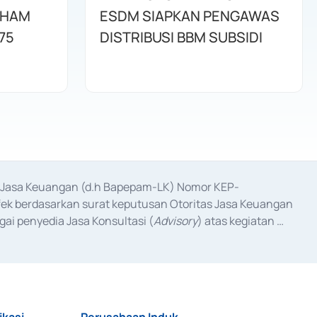
AHAM
ESDM SIAPKAN PENGAWAS
75
DISTRIBUSI BBM SUBSIDI
as Jasa Keuangan (d.h Bapepam-LK) Nomor KEP-
fek berdasarkan surat keputusan Otoritas Jasa Keuangan 
ai penyedia Jasa Konsultasi (
Advisory
) atas kegiatan 
anggal 3 Februari 2017, dan beberapa izin usaha lainnya 
iterbitkan pada tahun 2017 dan izin usaha lainnya dari 
at Berharga Komersial yang izinnya diterbitkan pada 