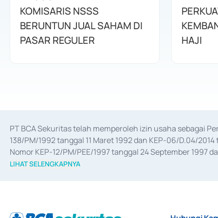
KOMISARIS NSSS
PERKUA
BERUNTUN JUAL SAHAM DI
KEMBAN
PASAR REGULER
HAJI
PT BCA Sekuritas telah memperoleh izin usaha sebagai P
138/PM/1992 tanggal 11 Maret 1992 dan KEP-06/D.04/2014 t
Nomor KEP-12/PM/PEE/1997 tanggal 24 September 1997 dan 
merger, akuisisi, divestasi, dan 
join venture
 berdasarkan su
LIHAT SELENGKAPNYA
dari Bank Indonesia antara lain sebagai Perantara Pelaksan
Bank Indonesia sebagai Lembaga Pendukung Penerbitan, Tr
tahun 2018.