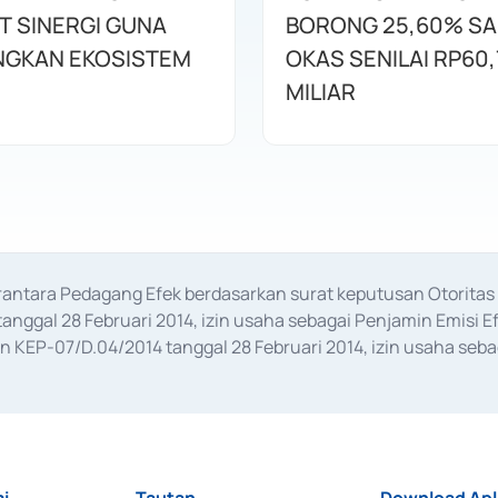
T SINERGI GUNA
BORONG 25,60% S
GKAN EKOSISTEM
OKAS SENILAI RP60,
MILIAR
erantara Pedagang Efek berdasarkan surat keputusan Otorit
anggal 28 Februari 2014, izin usaha sebagai Penjamin Emisi E
KEP-07/D.04/2014 tanggal 28 Februari 2014, izin usaha sebag
rat keputusan Otoritas Jasa Keuangan Nomor S-67/PM.21/2017 t
aan Transaksi Sertifikat Deposito di Pasar Uang yang izinnya d
ansaksi, serta Penatausahaan dan Penyelesaian Transaksi Sur