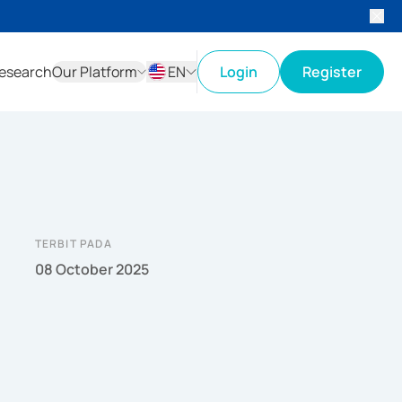
esearch
Our Platform
EN
Login
Register
ID
EN
TERBIT PADA
08 October 2025