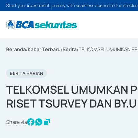
Start your investment journey with seamless access to the stock 
Beranda
/
Kabar Terbaru
/
Berita
/
TELKOMSEL UMUMKAN PEM
BERITA HARIAN
TELKOMSEL UMUMKAN P
RISET TSURVEY DAN BY.U
Share via