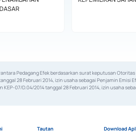
 DASAR
erantara Pedagang Efek berdasarkan surat keputusan Otorit
anggal 28 Februari 2014, izin usaha sebagai Penjamin Emisi E
KEP-07/D.04/2014 tanggal 28 Februari 2014, izin usaha sebag
rat keputusan Otoritas Jasa Keuangan Nomor S-67/PM.21/2017 t
aan Transaksi Sertifikat Deposito di Pasar Uang yang izinnya d
ansaksi, serta Penatausahaan dan Penyelesaian Transaksi Sur
i
Tautan
Download Apl