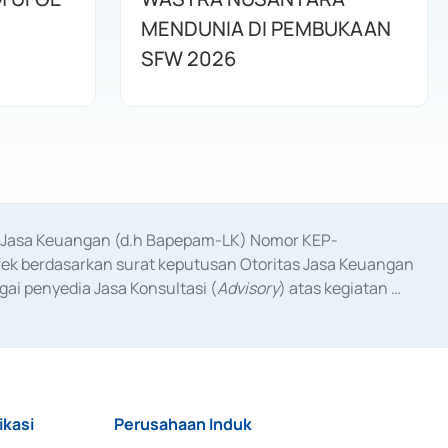
MENDUNIA DI PEMBUKAAN
SFW 2026
as Jasa Keuangan (d.h Bapepam-LK) Nomor KEP-
fek berdasarkan surat keputusan Otoritas Jasa Keuangan 
ai penyedia Jasa Konsultasi (
Advisory
) atas kegiatan 
anggal 3 Februari 2017, dan beberapa izin usaha lainnya 
iterbitkan pada tahun 2017 dan izin usaha lainnya dari 
at Berharga Komersial yang izinnya diterbitkan pada 
ikasi
Perusahaan Induk