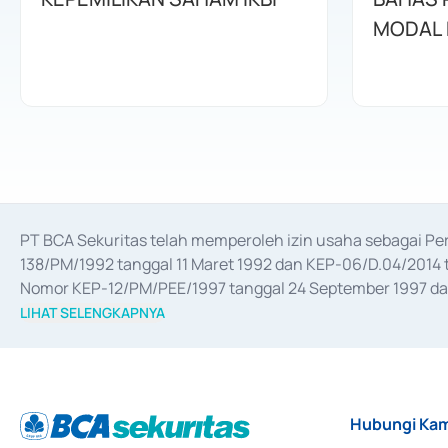
MODAL
PT BCA Sekuritas telah memperoleh izin usaha sebagai P
138/PM/1992 tanggal 11 Maret 1992 dan KEP-06/D.04/2014 t
Nomor KEP-12/PM/PEE/1997 tanggal 24 September 1997 dan 
merger, akuisisi, divestasi, dan 
join venture
 berdasarkan su
LIHAT SELENGKAPNYA
dari Bank Indonesia antara lain sebagai Perantara Pelaksan
Bank Indonesia sebagai Lembaga Pendukung Penerbitan, Tr
tahun 2018.
Hubungi Kam