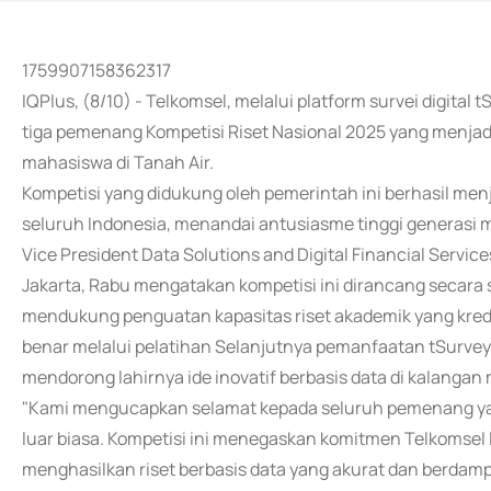
1759907158362317
IQPlus, (8/10) - Telkomsel, melalui platform survei digita
tiga pemenang Kompetisi Riset Nasional 2025 yang menjad
mahasiswa di Tanah Air.
Kompetisi yang didukung oleh pemerintah ini berhasil menj
seluruh Indonesia, menandai antusiasme tinggi generasi m
Vice President Data Solutions and Digital Financial Servic
Jakarta, Rabu mengatakan kompetisi ini dirancang secara 
mendukung penguatan kapasitas riset akademik yang kredi
benar melalui pelatihan Selanjutnya pemanfaatan tSurvey
mendorong lahirnya ide inovatif berbasis data di kalanga
"Kami mengucapkan selamat kepada seluruh pemenang yang
luar biasa. Kompetisi ini menegaskan komitmen Telkomse
menghasilkan riset berbasis data yang akurat dan berdam