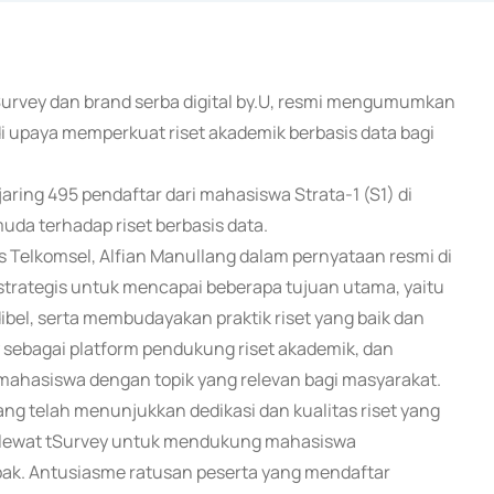
l tSurvey dan brand serba digital by.U, resmi mengumumkan
i upaya memperkuat riset akademik berbasis data bagi
aring 495 pendaftar dari mahasiswa Strata-1 (S1) di
uda terhadap riset berbasis data.
es Telkomsel, Alfian Manullang dalam pernyataan resmi di
strategis untuk mencapai beberapa tujuan utama, yaitu
bel, serta membudayakan praktik riset yang baik dan
 sebagai platform pendukung riset akademik, dan
n mahasiswa dengan topik yang relevan bagi masyarakat.
 telah menunjukkan dedikasi dan kualitas riset yang
l lewat tSurvey untuk mendukung mahasiswa
pak. Antusiasme ratusan peserta yang mendaftar