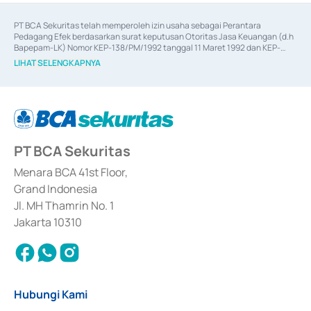
PT BCA Sekuritas telah memperoleh izin usaha sebagai Perantara 
Pedagang Efek berdasarkan surat keputusan Otoritas Jasa Keuangan (d.h 
Bapepam-LK) Nomor KEP-138/PM/1992 tanggal 11 Maret 1992 dan KEP-
06/D.04/2014 tanggal 28 Februari 2014, izin usaha sebagai Penjamin Emisi 
LIHAT SELENGKAPNYA
Efek berdasarkan surat keputusan Otoritas Jasa Keuangan Nomor KEP-
12/PM/PEE/1997 tanggal 24 September 1997 dan KEP-07/D.04/2014 
tanggal 28 Februari 2014, izin usaha sebagai penyedia Jasa Konsultasi 
(
Advisory
) atas kegiatan merger, akuisisi, divestasi, dan 
join venture
berdasarkan surat keputusan Otoritas Jasa Keuangan Nomor S-
67/PM.21/2017 tanggal 3 Februari 2017, dan beberapa izin usaha lainnya 
dari Bank Indonesia antara lain sebagai Perantara Pelaksanaan Transaksi 
PT BCA Sekuritas
Sertifikat Deposito di Pasar Uang yang izinnya diterbitkan pada tahun 2017 
dan izin usaha lainnya dari Bank Indonesia sebagai Lembaga Pendukung 
Penerbitan, Transaksi, serta Penatausahaan dan Penyelesaian Transaksi 
Menara BCA 41st Floor,
Surat Berharga Komersial yang izinnya diterbitkan pada tahun 2018.
Grand Indonesia
Jl. MH Thamrin No. 1
Jakarta 10310
Hubungi Kami