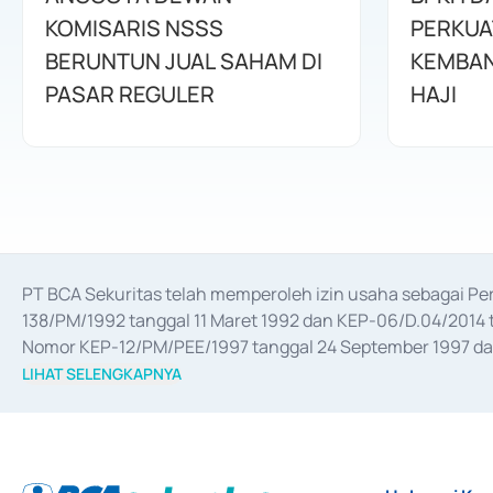
KOMISARIS NSSS
PERKUA
BERUNTUN JUAL SAHAM DI
KEMBAN
PASAR REGULER
HAJI
PT BCA Sekuritas telah memperoleh izin usaha sebagai P
138/PM/1992 tanggal 11 Maret 1992 dan KEP-06/D.04/2014 t
Nomor KEP-12/PM/PEE/1997 tanggal 24 September 1997 dan 
merger, akuisisi, divestasi, dan 
join venture
 berdasarkan su
LIHAT SELENGKAPNYA
dari Bank Indonesia antara lain sebagai Perantara Pelaksan
Bank Indonesia sebagai Lembaga Pendukung Penerbitan, Tr
tahun 2018.