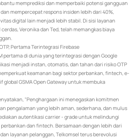
bantu memprediksi dan memperbaiki potensi gangguan
 dan mempercepat respons insiden lebih dari 40%,
s digital lain menjadi lebih stabil. Di sisi layanan
l cerdas, Veronika dan Ted, telah memangkas biaya
ggan.
OTP, Pertama Terintegrasi Firebase
IM pertama di dunia yang terintegrasi dengan Google
asi menjadi instan, otomatis, dan tahan dari risiko OTP
i memperkuat keamanan bagi sektor perbankan, fintech, e-
iatif global GSMA Open Gateway untuk membuka
 menyatakan, "Penghargaan ini menegaskan komitmen
kan pengalaman yang lebih aman, sederhana, dan mulus
ediakan autentikasi carrier - grade untuk melindungi
i perbankan dan fintech. Bersamaan dengan lebih dari
 dan layanan pelanggan, Telkomsel terus berevolusi