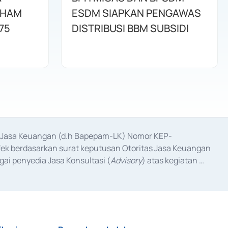
AHAM
ESDM SIAPKAN PENGAWAS
75
DISTRIBUSI BBM SUBSIDI
as Jasa Keuangan (d.h Bapepam-LK) Nomor KEP-
fek berdasarkan surat keputusan Otoritas Jasa Keuangan 
ai penyedia Jasa Konsultasi (
Advisory
) atas kegiatan 
anggal 3 Februari 2017, dan beberapa izin usaha lainnya 
iterbitkan pada tahun 2017 dan izin usaha lainnya dari 
at Berharga Komersial yang izinnya diterbitkan pada 