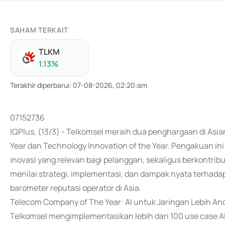
SAHAM TERKAIT
TLKM
1.13
%
Terakhir diperbarui
:
07-08-2026, 02:20:am
07152736
IQPlus, (13/3) - Telkomsel meraih dua penghargaan di As
Year dan Technology Innovation of the Year. Pengakuan in
inovasi yang relevan bagi pelanggan, sekaligus berkontribus
menilai strategi, implementasi, dan dampak nyata terhada
barometer reputasi operator di Asia.
Telecom Company of The Year: AI untuk Jaringan Lebih An
Telkomsel mengimplementasikan lebih dari 100 use case AI