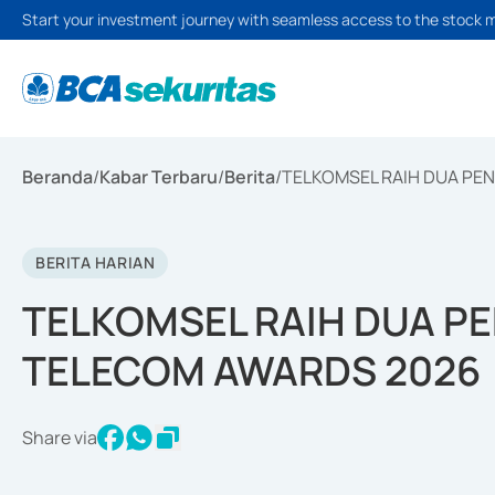
Start your investment journey with seamless access to the stock 
Beranda
/
Kabar Terbaru
/
Berita
/
TELKOMSEL RAIH DUA PE
BERITA HARIAN
TELKOMSEL RAIH DUA P
TELECOM AWARDS 2026
Share via