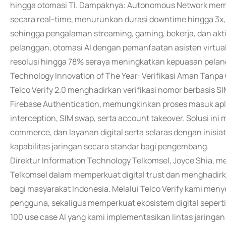
hingga otomasi TI. Dampaknya: Autonomous Network mem
secara real-time, menurunkan durasi downtime hingga 3x,
sehingga pengalaman streaming, gaming, bekerja, dan aktivita
pelanggan, otomasi AI dengan pemanfaatan asisten virtua
resolusi hingga 78% seraya meningkatkan kepuasan pelan
Technology Innovation of The Year: Verifikasi Aman Tanpa 
Telco Verify 2.0 menghadirkan verifikasi nomor berbasis S
Firebase Authentication, memungkinkan proses masuk aplik
interception, SIM swap, serta account takeover. Solusi in
commerce, dan layanan digital serta selaras dengan inis
kapabilitas jaringan secara standar bagi pengembang.
Direktur Information Technology Telkomsel, Joyce Shia,
Telkomsel dalam memperkuat digital trust dan menghadir
bagi masyarakat Indonesia. Melalui Telco Verify kami meny
pengguna, sekaligus memperkuat ekosistem digital sepert
100 use case AI yang kami implementasikan lintas jaringan