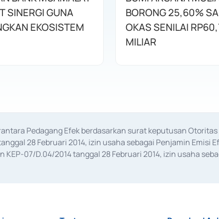
T SINERGI GUNA
BORONG 25,60% S
GKAN EKOSISTEM
OKAS SENILAI RP60,
MILIAR
erantara Pedagang Efek berdasarkan surat keputusan Otorit
anggal 28 Februari 2014, izin usaha sebagai Penjamin Emisi E
KEP-07/D.04/2014 tanggal 28 Februari 2014, izin usaha sebag
rat keputusan Otoritas Jasa Keuangan Nomor S-67/PM.21/2017 t
aan Transaksi Sertifikat Deposito di Pasar Uang yang izinnya d
ansaksi, serta Penatausahaan dan Penyelesaian Transaksi Sur