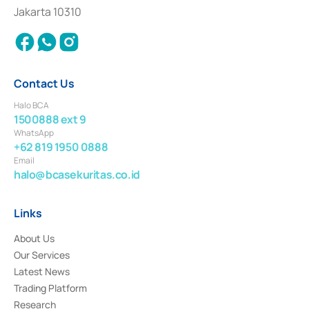
Settlement of Commercial Paper Transactions whose license was issued in
Jakarta 10310
2018.
Contact Us
Halo BCA
1500888 ext 9
WhatsApp
+62 819 1950 0888
Email
halo@bcasekuritas.co.id
Links
About Us
Our Services
Latest News
Trading Platform
Research