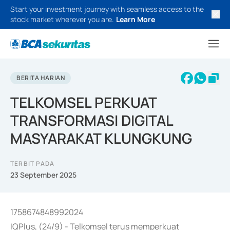
Start your investment journey with seamless access to the
stock market wherever you are.
Learn More
BERITA HARIAN
TELKOMSEL PERKUAT
TRANSFORMASI DIGITAL
MASYARAKAT KLUNGKUNG
TERBIT PADA
23 September 2025
1758674848992024
IQPlus, (24/9) - Telkomsel terus memperkuat